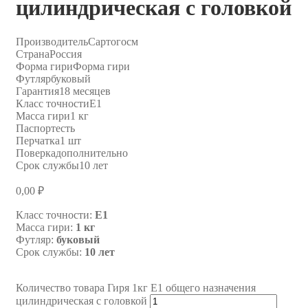
цилиндрическая с головкой
Производитель
Сартогосм
Страна
Россия
Форма гири
Форма гири
Футляр
буковый
Гарантия
18 месяцев
Класс точности
E1
Масса гири
1 кг
Паспорт
есть
Перчатка
1 шт
Поверка
дополнительно
Срок службы
10 лет
0,00
₽
Класс точности:
E1
Масса гири:
1 кг
Футляр:
буковый
Срок службы:
10 лет
Количество товара Гиря 1кг E1 общего назначения
цилиндрическая с головкой