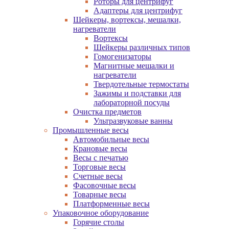
Роторы для центрифуг
Адаптеры для центрифуг
Шейкеры, вортексы, мешалки,
нагреватели
Вортексы
Шейкеры различных типов
Гомогенизаторы
Магнитные мешалки и
нагреватели
Твердотельные термостаты
Зажимы и подставки для
лабораторной посуды
Очистка предметов
Ультразвуковые ванны
Промышленные весы
Автомобильные весы
Крановые весы
Весы с печатью
Торговые весы
Счетные весы
Фасовочные весы
Товарные весы
Платформенные весы
Упаковочное оборудование
Горячие столы