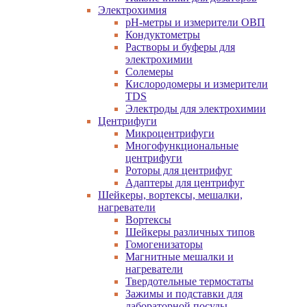
Электрохимия
pH-метры и измерители ОВП
Кондуктометры
Растворы и буферы для
электрохимии
Солемеры
Кислородомеры и измерители
TDS
Электроды для электрохимии
Центрифуги
Микроцентрифуги
Многофункциональные
центрифуги
Роторы для центрифуг
Адаптеры для центрифуг
Шейкеры, вортексы, мешалки,
нагреватели
Вортексы
Шейкеры различных типов
Гомогенизаторы
Магнитные мешалки и
нагреватели
Твердотельные термостаты
Зажимы и подставки для
лабораторной посуды