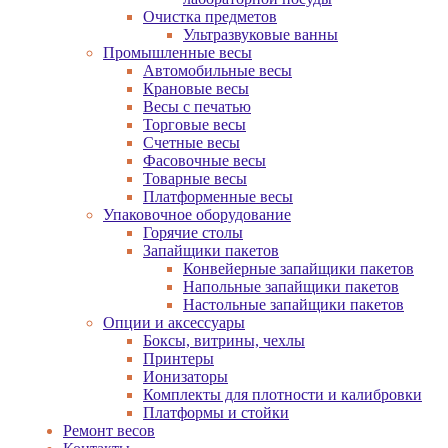
Очистка предметов
Ультразвуковые ванны
Промышленные весы
Автомобильные весы
Крановые весы
Весы с печатью
Торговые весы
Счетные весы
Фасовочные весы
Товарные весы
Платформенные весы
Упаковочное оборудование
Горячие столы
Запайщики пакетов
Конвейерные запайщики пакетов
Напольные запайщики пакетов
Настольные запайщики пакетов
Опции и аксессуары
Боксы, витрины, чехлы
Принтеры
Ионизаторы
Комплекты для плотности и калибровки
Платформы и стойки
Ремонт весов