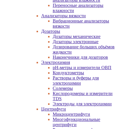
анализаторы влажности
Переносные анализаторы
влажности
Анализаторы вязкости
Вибрационные анализаторы
вязкости
Дозаторы
Дозаторы механические
Дозаторы электронные
Дозирование больших объёмов
жидкости
Наконечники для дозаторов
Электрохимия
pH-метры и измерители ОВП
Кондуктометры
Растворы и буферы для
электрохимии
Солемеры
Кислородомеры и измерители
TDS
Электроды для электрохимии
Центрифуги
Микроцентрифуги
Многофункциональные
центрифуги