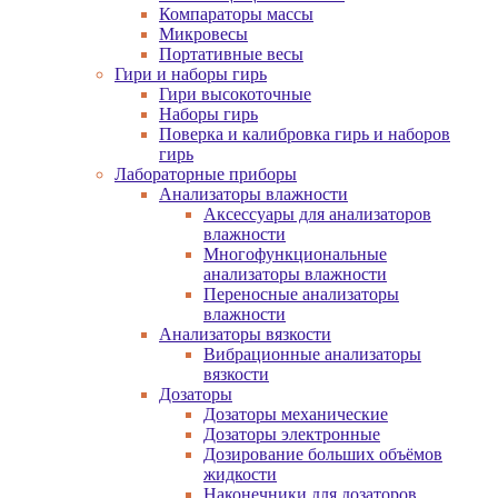
Компараторы массы
Микровесы
Портативные весы
Гири и наборы гирь
Гири высокоточные
Наборы гирь
Поверка и калибровка гирь и наборов
гирь
Лабораторные приборы
Анализаторы влажности
Аксессуары для анализаторов
влажности
Многофункциональные
анализаторы влажности
Переносные анализаторы
влажности
Анализаторы вязкости
Вибрационные анализаторы
вязкости
Дозаторы
Дозаторы механические
Дозаторы электронные
Дозирование больших объёмов
жидкости
Наконечники для дозаторов