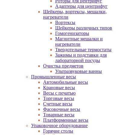
Роторы для центрифуг
Адаптеры для центрифуг
Шейкеры, вортексы, мешалки,
нагреватели
Вортексы
Шейкеры различных типов
Гомогенизаторы
Магнитные мешалки и
нагреватели
Твердотельные термостаты
Зажимы и подставки для
лабораторной посуды
Очистка предметов
Ультразвуковые ванны
Промышленные весы
Автомобильные весы
Крановые весы
Весы с печатью
Торговые весы
Счетные весы
Фасовочные весы
Товарные весы
Платформенные весы
Упаковочное оборудование
Горячие столы