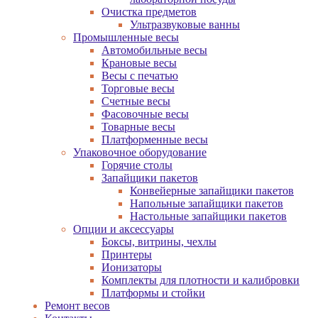
Очистка предметов
Ультразвуковые ванны
Промышленные весы
Автомобильные весы
Крановые весы
Весы с печатью
Торговые весы
Счетные весы
Фасовочные весы
Товарные весы
Платформенные весы
Упаковочное оборудование
Горячие столы
Запайщики пакетов
Конвейерные запайщики пакетов
Напольные запайщики пакетов
Настольные запайщики пакетов
Опции и аксессуары
Боксы, витрины, чехлы
Принтеры
Ионизаторы
Комплекты для плотности и калибровки
Платформы и стойки
Ремонт весов