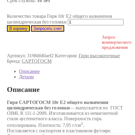
Срок службы:
10 лет
Количество товара Гиря 10г E2 общего назначения
цилиндрическая без головки
В корзину
Запросить счет
Запрос
коммерческого
предложения
Артикул:
3198dfd0aef2
Категория:
Гири высокоточные
Бренд:
САРТОГОСМ
Описание
Детали
Описание
Гиря САРТОГОСМ 10г E2 общего назначения
цилиндрическая без головки
— выпускается по ГОСТ
OIML R 111-1-2009. Изготавливается из немагнитной
стали аустенитного класса. Поверхность гирь
3
отполирована. Плотность: 7,95 г/см
.
Поставляется с паспортом в пластиковом футляре.