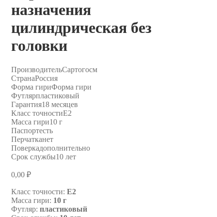
назначения
цилиндрическая без
головки
Производитель
Сартогосм
Страна
Россия
Форма гири
Форма гири
Футляр
пластиковый
Гарантия
18 месяцев
Класс точности
E2
Масса гири
10 г
Паспорт
есть
Перчатка
нет
Поверка
дополнительно
Срок службы
10 лет
0,00
₽
Класс точности:
E2
Масса гири:
10 г
Футляр:
пластиковый