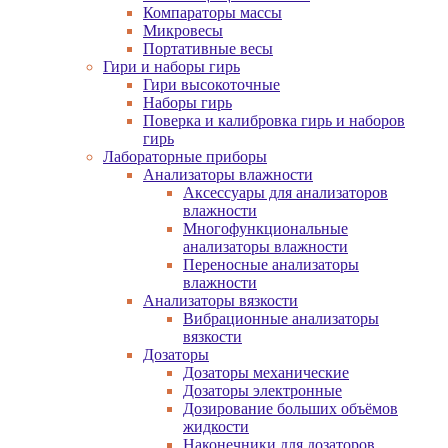
Компараторы массы
Микровесы
Портативные весы
Гири и наборы гирь
Гири высокоточные
Наборы гирь
Поверка и калибровка гирь и наборов
гирь
Лабораторные приборы
Анализаторы влажности
Аксессуары для анализаторов
влажности
Многофункциональные
анализаторы влажности
Переносные анализаторы
влажности
Анализаторы вязкости
Вибрационные анализаторы
вязкости
Дозаторы
Дозаторы механические
Дозаторы электронные
Дозирование больших объёмов
жидкости
Наконечники для дозаторов