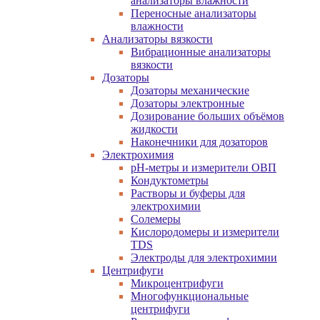
анализаторы влажности
Переносные анализаторы
влажности
Анализаторы вязкости
Вибрационные анализаторы
вязкости
Дозаторы
Дозаторы механические
Дозаторы электронные
Дозирование больших объёмов
жидкости
Наконечники для дозаторов
Электрохимия
pH-метры и измерители ОВП
Кондуктометры
Растворы и буферы для
электрохимии
Солемеры
Кислородомеры и измерители
TDS
Электроды для электрохимии
Центрифуги
Микроцентрифуги
Многофункциональные
центрифуги