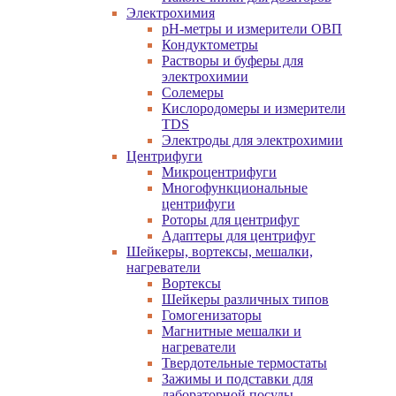
Электрохимия
pH-метры и измерители ОВП
Кондуктометры
Растворы и буферы для
электрохимии
Солемеры
Кислородомеры и измерители
TDS
Электроды для электрохимии
Центрифуги
Микроцентрифуги
Многофункциональные
центрифуги
Роторы для центрифуг
Адаптеры для центрифуг
Шейкеры, вортексы, мешалки,
нагреватели
Вортексы
Шейкеры различных типов
Гомогенизаторы
Магнитные мешалки и
нагреватели
Твердотельные термостаты
Зажимы и подставки для
лабораторной посуды