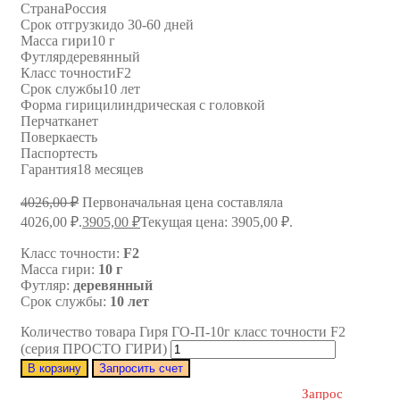
Страна
Россия
Срок отгрузки
до 30-60 дней
Масса гири
10 г
Футляр
деревянный
Класс точности
F2
Срок службы
10 лет
Форма гири
цилиндрическая с головкой
Перчатка
нет
Поверка
есть
Паспорт
есть
Гарантия
18 месяцев
4026,00
₽
Первоначальная цена составляла
4026,00 ₽.
3905,00
₽
Текущая цена: 3905,00 ₽.
Класс точности:
F2
Масса гири:
10 г
Футляр:
деревянный
Срок службы:
10 лет
Количество товара Гиря ГО-П-10г класс точности F2
(серия ПРОСТО ГИРИ)
В корзину
Запросить счет
Запрос