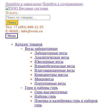
Перейти к навигации
Перейти к содержимому
Искать:
Поиск
Тел. +7 (495) 008-12-35
E-MAIL: info@vesis.ru
Меню
Каталог товаров
Весы лабораторные
Лабораторные весы
Аналитические весы
Ювелирные весы
Взрывобезопасные весы
Влагозащищенные весы
Компараторы массы
Микровесы
Портативные весы
Гири и наборы гирь
Гири высокоточные
Наборы гирь
Поверка и калибровка гирь и наборов
гирь