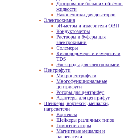
Дозирование больших объёмов
жидкости
Наконечники для дозаторов
Электрохимия
pH-метры и измерители ОВП
Кондуктометры
Растворы и буферы для
электрохимии
Солемеры
Кислородомеры и измерители
TDS
Электроды для электрохимии
Центрифуги
Микроцентрифуги
Многофункциональные
центрифуги
Роторы для центрифуг
Адаптеры для центрифуг
Шейкеры, вортексы, мешалки,
нагреватели
Вортексы
Шейкеры различных типов
Гомогенизаторы
Магнитные мешалки и
нагреватели