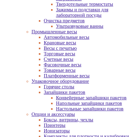
Твердотельные термостаты
Зажимы и подставки для
лабораторной посуды
Очистка предметов
Ультразвуковые ванны
Промышленные весы
Автомобильные весы
Крановые весы
Весы с печатью
Торговые весы
Счетные весы
Фасовочные весы
Товарные весы
Платформенные весы
Упаковочное оборудование
Горячие столы
Запайщики пакетов
Конвейерные запайщики пакетов
Напольные запайщики пакетов
Настольные запайщики пакетов
Опции и аксессуары
Боксы, витрины, чехлы
Принтеры
Ионизаторы
Комплекты для плотности и калибровки