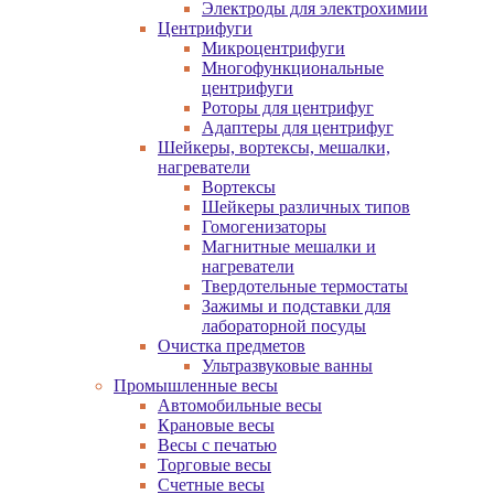
Электроды для электрохимии
Центрифуги
Микроцентрифуги
Многофункциональные
центрифуги
Роторы для центрифуг
Адаптеры для центрифуг
Шейкеры, вортексы, мешалки,
нагреватели
Вортексы
Шейкеры различных типов
Гомогенизаторы
Магнитные мешалки и
нагреватели
Твердотельные термостаты
Зажимы и подставки для
лабораторной посуды
Очистка предметов
Ультразвуковые ванны
Промышленные весы
Автомобильные весы
Крановые весы
Весы с печатью
Торговые весы
Счетные весы