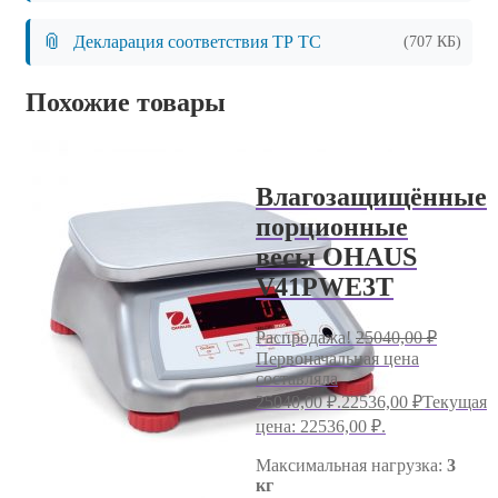
📎
Декларация соответствия ТР ТС
(707 КБ)
Похожие товары
Влагозащищённые
порционные
весы OHAUS
V41PWE3T
Распродажа!
25040,00
₽
Первоначальная цена
составляла
25040,00 ₽.
22536,00
₽
Текущая
цена: 22536,00 ₽.
Максимальная нагрузка:
3
кг