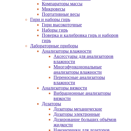
Компараторы массы
Микровесы
Портативные весы
Гири и наборы гирь
Гири высокоточные
Наборы гирь
Поверка и калибровка гирь и наборов
гирь
Лабораторные приборы
Анализаторы влажности
Аксессуары для анализаторов
влажности
Многофункциональные
анализаторы влажности
Переносные анализаторы
влажности
Анализаторы вязкости
Вибрационные анализаторы
вязкости
Дозаторы
Дозаторы механические
Дозаторы электронные
Дозирование больших объёмов
жидкости
Наконечники для дозаторов