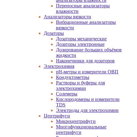
анализаторы влажности
Переносные анализаторы
влажности
Анализаторы вязкости
Вибрационные анализаторы
вязкости
Дозаторы
Дозаторы механические
Дозаторы электронные
Дозирование больших объёмов
жидкости
Наконечники для дозаторов
Электрохимия
pH-метры и измерители ОВП
Кондуктометры
Растворы и буферы для
электрохимии
Солемеры
Кислородомеры и измерители
TDS
Электроды для электрохимии
Центрифуги
Микроцентрифуги
Многофункциональные
центрифуги