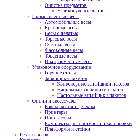
Очистка предметов
Ультразвуковые ванны
Промышленные весы
Автомобильные весы
Крановые весы
Весы с печатью
Торговые весы
Счетные весы
Фасовочные весы
Товарные весы
Платформенные весы
Упаковочное оборудование
Горячие столы
Запайщики пакетов
Конвейерные запайщики пакетов
Напольные запайщики пакетов
Настольные запайщики пакетов
Опции и аксессуары
Боксы, витрины, чехлы
Принтеры
Ионизаторы
Комплекты для плотности и калибровки
Платформы и стойки
Ремонт весов