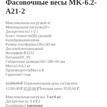
Фасовочные весы MK-6.2-
A21-2
Максимальная нагрузка
6 кг
Минимальная нагрузка
20 г
Дискретность
1 г/2 г
Класс точности
(III) средний
Калибровка
внешняя
Размер платформы
336х240 мм
Дисплей
светодиодный
Интерфейс
RS232
Питание
DC 9V
Габаритные размеры
342×280×60 мм
Масса
3,6/4,2 кг
Производитель
Масса-К
Гарантия
3 года
11200,00
₽
Первоначальная цена составляла
11200,00 ₽.
9520,00
₽
Текущая цена: 9520,00 ₽.
Максимальная нагрузка:
3 кг/6 кг
Дискретность:
1 г/2 г
Калибровка:
внешняя