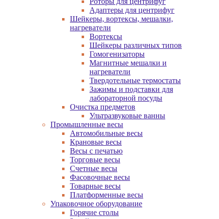
Роторы для центрифуг
Адаптеры для центрифуг
Шейкеры, вортексы, мешалки,
нагреватели
Вортексы
Шейкеры различных типов
Гомогенизаторы
Магнитные мешалки и
нагреватели
Твердотельные термостаты
Зажимы и подставки для
лабораторной посуды
Очистка предметов
Ультразвуковые ванны
Промышленные весы
Автомобильные весы
Крановые весы
Весы с печатью
Торговые весы
Счетные весы
Фасовочные весы
Товарные весы
Платформенные весы
Упаковочное оборудование
Горячие столы