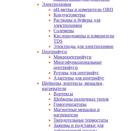
Электрохимия
pH-метры и измерители ОВП
Кондуктометры
Растворы и буферы для
электрохимии
Солемеры
Кислородомеры и измерители
TDS
Электроды для электрохимии
Центрифуги
Микроцентрифуги
Многофункциональные
центрифуги
Роторы для центрифуг
Адаптеры для центрифуг
Шейкеры, вортексы, мешалки,
нагреватели
Вортексы
Шейкеры различных типов
Гомогенизаторы
Магнитные мешалки и
нагреватели
Твердотельные термостаты
Зажимы и подставки для
лабораторной посуды