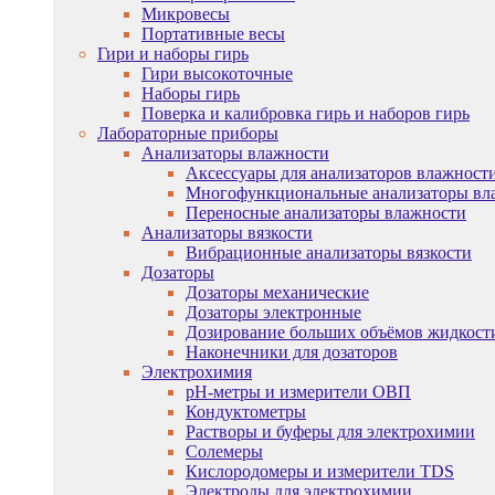
Микровесы
Портативные весы
Гири и наборы гирь
Гири высокоточные
Наборы гирь
Поверка и калибровка гирь и наборов гирь
Лабораторные приборы
Анализаторы влажности
Аксессуары для анализаторов влажност
Многофункциональные анализаторы вл
Переносные анализаторы влажности
Анализаторы вязкости
Вибрационные анализаторы вязкости
Дозаторы
Дозаторы механические
Дозаторы электронные
Дозирование больших объёмов жидкост
Наконечники для дозаторов
Электрохимия
pH-метры и измерители ОВП
Кондуктометры
Растворы и буферы для электрохимии
Солемеры
Кислородомеры и измерители TDS
Электроды для электрохимии