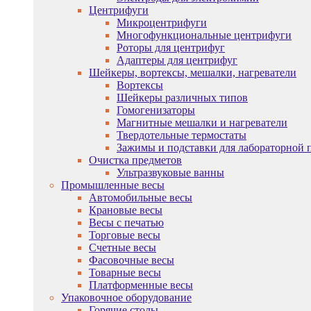
Центрифуги
Микроцентрифуги
Многофункциональные центрифуги
Роторы для центрифуг
Адаптеры для центрифуг
Шейкеры, вортексы, мешалки, нагреватели
Вортексы
Шейкеры различных типов
Гомогенизаторы
Магнитные мешалки и нагреватели
Твердотельные термостаты
Зажимы и подставки для лабораторной 
Очистка предметов
Ультразвуковые ванны
Промышленные весы
Автомобильные весы
Крановые весы
Весы с печатью
Торговые весы
Счетные весы
Фасовочные весы
Товарные весы
Платформенные весы
Упаковочное оборудование
Горячие столы