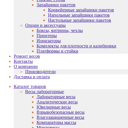
Запайщики пакетов
Конвейерные запайщики пакетов
Напольные запайщики пакетов
Настольные запайщики пакетов
Опции и аксессуары
Боксы, витрины, чехлы
Принтеры
Ионизаторы
Комплекты для плотности и калибровки
Платформы и стойки
Ремонт весов
Контакты
О компании
Производители
Доставка и оплата
Каталог товаров
Весы лабораторные
Лабораторные весы
Аналитические весы
Ювелирные весы
Взрывобезопасные весы
Влагозащищенные весы
Компараторы массы
Микровесы