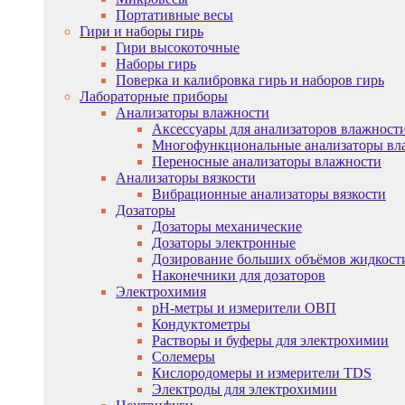
Портативные весы
Гири и наборы гирь
Гири высокоточные
Наборы гирь
Поверка и калибровка гирь и наборов гирь
Лабораторные приборы
Анализаторы влажности
Аксессуары для анализаторов влажност
Многофункциональные анализаторы вл
Переносные анализаторы влажности
Анализаторы вязкости
Вибрационные анализаторы вязкости
Дозаторы
Дозаторы механические
Дозаторы электронные
Дозирование больших объёмов жидкост
Наконечники для дозаторов
Электрохимия
pH-метры и измерители ОВП
Кондуктометры
Растворы и буферы для электрохимии
Солемеры
Кислородомеры и измерители TDS
Электроды для электрохимии