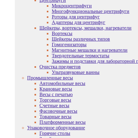
Центрифуги
Микроцентрифуги
Многофункциональные центрифуги
Роторы для центрифуг
Адаптеры для центрифуг
Шейкеры, вортексы, мешалки, нагреватели
Вортексы
Шейкеры различных типов
Гомогенизаторы
Магнитные мешалки и нагреватели
Твердотельные термостаты
Зажимы и подставки для лабораторной 
Очистка предметов
Ультразвуковые ванны
Промышленные весы
Автомобильные весы
Крановые весы
Весы с печатью
Торговые весы
Счетные весы
Фасовочные весы
Товарные весы
Платформенные весы
Упаковочное оборудование
Горячие столы