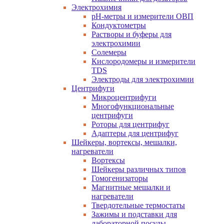
Электрохимия
pH-метры и измерители ОВП
Кондуктометры
Растворы и буферы для
электрохимии
Солемеры
Кислородомеры и измерители
TDS
Электроды для электрохимии
Центрифуги
Микроцентрифуги
Многофункциональные
центрифуги
Роторы для центрифуг
Адаптеры для центрифуг
Шейкеры, вортексы, мешалки,
нагреватели
Вортексы
Шейкеры различных типов
Гомогенизаторы
Магнитные мешалки и
нагреватели
Твердотельные термостаты
Зажимы и подставки для
лабораторной посуды