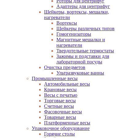
Роторы для центрифуг
Адаптеры для центрифуг
Шейкеры, вортексы, мешалки,
нагреватели
Вортексы
Шейкеры различных типов
Гомогенизаторы
Магнитные мешалки и
нагреватели
Твердотельные термостаты
Зажимы и подставки для
лабораторной посуды
Очистка предметов
Ультразвуковые ванны
Промышленные весы
Автомобильные весы
Крановые весы
Весы с печатью
Торговые весы
Счетные весы
Фасовочные весы
Товарные весы
Платформенные весы
Упаковочное оборудование
Горячие столы