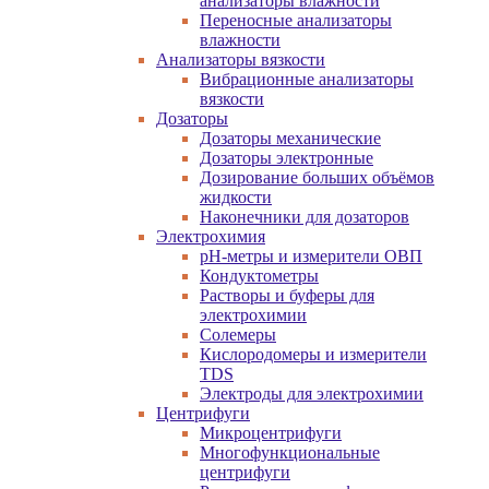
анализаторы влажности
Переносные анализаторы
влажности
Анализаторы вязкости
Вибрационные анализаторы
вязкости
Дозаторы
Дозаторы механические
Дозаторы электронные
Дозирование больших объёмов
жидкости
Наконечники для дозаторов
Электрохимия
pH-метры и измерители ОВП
Кондуктометры
Растворы и буферы для
электрохимии
Солемеры
Кислородомеры и измерители
TDS
Электроды для электрохимии
Центрифуги
Микроцентрифуги
Многофункциональные
центрифуги