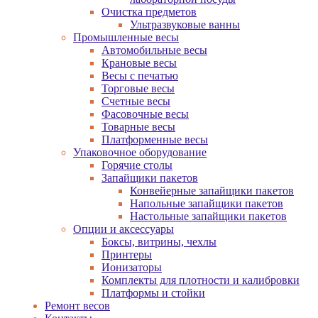
Очистка предметов
Ультразвуковые ванны
Промышленные весы
Автомобильные весы
Крановые весы
Весы с печатью
Торговые весы
Счетные весы
Фасовочные весы
Товарные весы
Платформенные весы
Упаковочное оборудование
Горячие столы
Запайщики пакетов
Конвейерные запайщики пакетов
Напольные запайщики пакетов
Настольные запайщики пакетов
Опции и аксессуары
Боксы, витрины, чехлы
Принтеры
Ионизаторы
Комплекты для плотности и калибровки
Платформы и стойки
Ремонт весов