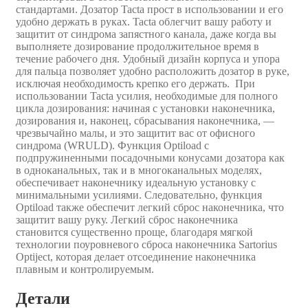
стандартами. Дозатор Tacta прост в использовании и его
удобно держать в руках. Tacta облегчит вашу работу и
защитит от синдрома запястного канала, даже когда вы
выполняете дозирование продолжительное время в
течение рабочего дня. Удобный дизайн корпуса и упора
для пальца позволяет удобно расположить дозатор в руке,
исключая необходимость крепко его держать. При
использовании Tacta усилия, необходимые для полного
цикла дозирования: начиная с установки наконечника,
дозирования и, наконец, сбрасывания наконечника, ―
чрезвычайно малы, и это защитит вас от офисного
синдрома (WRULD). Функция Optiload с
подпружиненными посадочными конусами дозатора как
в одноканальных, так и в многоканальных моделях,
обеспечивает наконечнику идеальную установку с
минимальными усилиями. Следовательно, функция
Optiload также обеспечит легкий сброс наконечника, что
защитит вашу руку. Легкий сброс наконечника
становится существенно проще, благодаря мягкой
технологии поуровневого сброса наконечника Sartorius
Optiject, которая делает отсоединение наконечника
плавным и контролируемым.
Детали