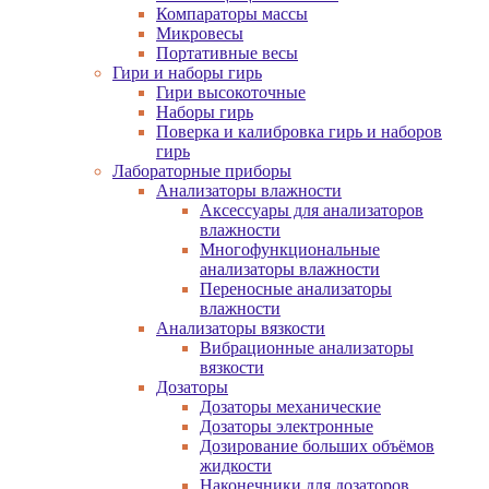
Компараторы массы
Микровесы
Портативные весы
Гири и наборы гирь
Гири высокоточные
Наборы гирь
Поверка и калибровка гирь и наборов
гирь
Лабораторные приборы
Анализаторы влажности
Аксессуары для анализаторов
влажности
Многофункциональные
анализаторы влажности
Переносные анализаторы
влажности
Анализаторы вязкости
Вибрационные анализаторы
вязкости
Дозаторы
Дозаторы механические
Дозаторы электронные
Дозирование больших объёмов
жидкости
Наконечники для дозаторов