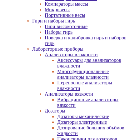
Компараторы массы
Микровесы
Портативные весы
Гири и наборы гирь
Гири высокоточные
Наборы гирь
Поверка и калибровка гирь и наборов
гирь
Лабораторные приборы
Анализаторы влажности
Аксессуары для анализаторов
влажности
Многофункциональные
анализаторы влажности
Переносные анализаторы
влажности
Анализаторы вязкости
Вибрационные анализаторы
вязкости
Дозаторы
Дозаторы механические
Дозаторы электронные
Дозирование больших объёмов
жидкости
Наконечники для дозаторов