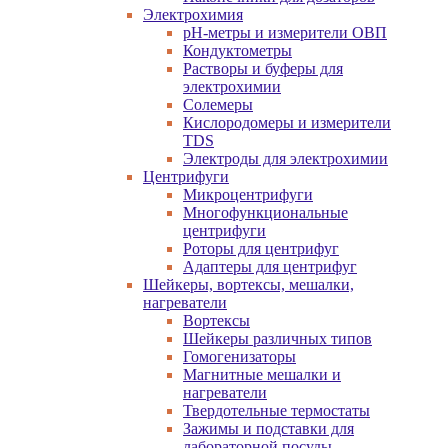
Электрохимия
pH-метры и измерители ОВП
Кондуктометры
Растворы и буферы для
электрохимии
Солемеры
Кислородомеры и измерители
TDS
Электроды для электрохимии
Центрифуги
Микроцентрифуги
Многофункциональные
центрифуги
Роторы для центрифуг
Адаптеры для центрифуг
Шейкеры, вортексы, мешалки,
нагреватели
Вортексы
Шейкеры различных типов
Гомогенизаторы
Магнитные мешалки и
нагреватели
Твердотельные термостаты
Зажимы и подставки для
лабораторной посуды