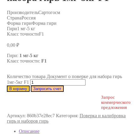
Производитель
Сартогосм
Страна
Россия
Форма гири
Форма гири
Гири
1 мг-5 кг
Класс точности
F1
0,00
₽
Гири:
1 мг-5 кг
Класс точности:
F1
Количество товара Документ о поверке для набора гирь
1мг-5кг F1
В корзину
Запросить счет
Запрос
коммерческого
предложения
Артикул:
860b37e28ec7
Категория:
Поверка и калибровка
гирь и наборов гирь
Описание