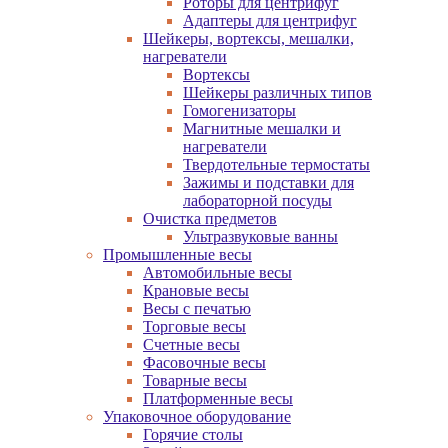
Роторы для центрифуг
Адаптеры для центрифуг
Шейкеры, вортексы, мешалки,
нагреватели
Вортексы
Шейкеры различных типов
Гомогенизаторы
Магнитные мешалки и
нагреватели
Твердотельные термостаты
Зажимы и подставки для
лабораторной посуды
Очистка предметов
Ультразвуковые ванны
Промышленные весы
Автомобильные весы
Крановые весы
Весы с печатью
Торговые весы
Счетные весы
Фасовочные весы
Товарные весы
Платформенные весы
Упаковочное оборудование
Горячие столы