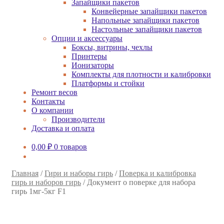
Запайщики пакетов
Конвейерные запайщики пакетов
Напольные запайщики пакетов
Настольные запайщики пакетов
Опции и аксессуары
Боксы, витрины, чехлы
Принтеры
Ионизаторы
Комплекты для плотности и калибровки
Платформы и стойки
Ремонт весов
Контакты
О компании
Производители
Доставка и оплата
0,00
₽
0 товаров
Главная
/
Гири и наборы гирь
/
Поверка и калибровка
гирь и наборов гирь
/
Документ о поверке для набора
гирь 1мг-5кг F1