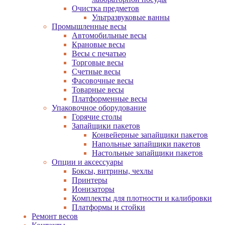
Очистка предметов
Ультразвуковые ванны
Промышленные весы
Автомобильные весы
Крановые весы
Весы с печатью
Торговые весы
Счетные весы
Фасовочные весы
Товарные весы
Платформенные весы
Упаковочное оборудование
Горячие столы
Запайщики пакетов
Конвейерные запайщики пакетов
Напольные запайщики пакетов
Настольные запайщики пакетов
Опции и аксессуары
Боксы, витрины, чехлы
Принтеры
Ионизаторы
Комплекты для плотности и калибровки
Платформы и стойки
Ремонт весов