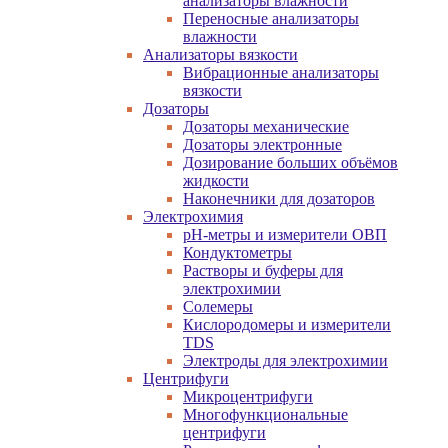
анализаторы влажности
Переносные анализаторы
влажности
Анализаторы вязкости
Вибрационные анализаторы
вязкости
Дозаторы
Дозаторы механические
Дозаторы электронные
Дозирование больших объёмов
жидкости
Наконечники для дозаторов
Электрохимия
pH-метры и измерители ОВП
Кондуктометры
Растворы и буферы для
электрохимии
Солемеры
Кислородомеры и измерители
TDS
Электроды для электрохимии
Центрифуги
Микроцентрифуги
Многофункциональные
центрифуги