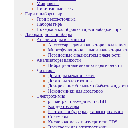
Микровесы
Портативные весы
Гири и наборы гирь
Гири высокоточные
Наборы гирь
Поверка и калибровка гирь и наборов гирь
Лабораторные приборы
Анализаторы влажности
Аксессуары для анализаторов влажност
Многофункциональные анализаторы вл
Переносные анализаторы влажности
Анализаторы вязкости
Вибрационные анализаторы вязкости
Дозаторы
Дозаторы механические
Дозаторы электронные
Дозирование больших объёмов жидкост
Наконечники для дозаторов
Электрохимия
pH-метры и измерители ОВП
Кондуктометры
Растворы и буферы для электрохимии
Солемеры
Кислородомеры и измерители TDS
Электроды для электрохимии