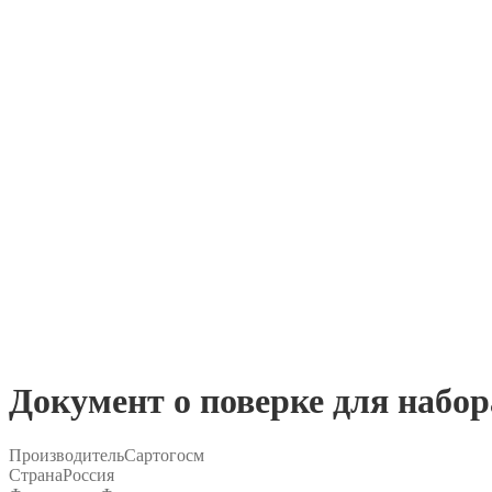
Документ о поверке для набор
Производитель
Сартогосм
Страна
Россия