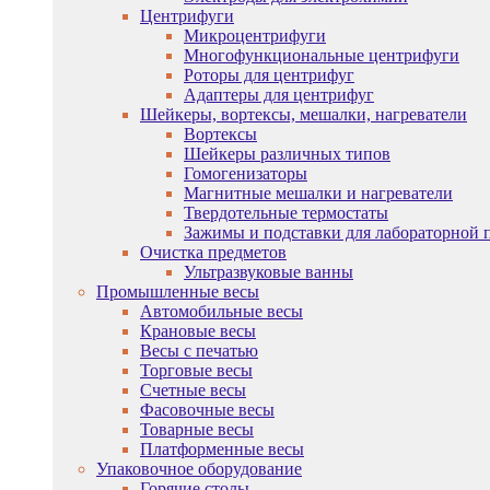
Центрифуги
Микроцентрифуги
Многофункциональные центрифуги
Роторы для центрифуг
Адаптеры для центрифуг
Шейкеры, вортексы, мешалки, нагреватели
Вортексы
Шейкеры различных типов
Гомогенизаторы
Магнитные мешалки и нагреватели
Твердотельные термостаты
Зажимы и подставки для лабораторной 
Очистка предметов
Ультразвуковые ванны
Промышленные весы
Автомобильные весы
Крановые весы
Весы с печатью
Торговые весы
Счетные весы
Фасовочные весы
Товарные весы
Платформенные весы
Упаковочное оборудование
Горячие столы