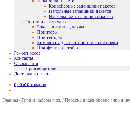
Запайщики пакетов
Конвейерные запайщики пакетов
Напольные запайщики пакетов
Настольные запайщики пакетов
Опции и аксессуары
Боксы, витрины, чехлы
Принтеры
Ионизаторы
Комплекты для плотности и калибровки
Платформы и стойки
Ремонт весов
Контакты
О компании
Производители
Доставка и оплата
0,00
₽
0 товаров
Главная
/
Гири и наборы гирь
/
Поверка и калибровка гирь и на