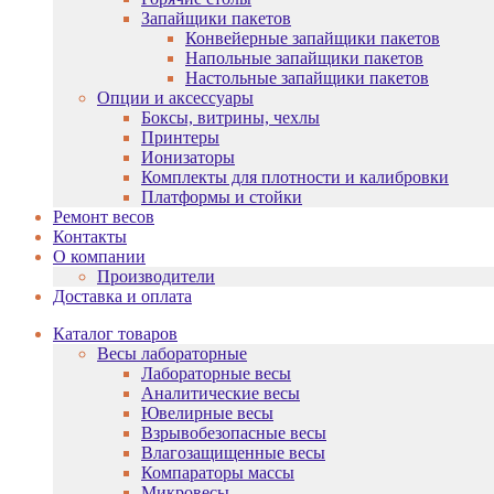
Запайщики пакетов
Конвейерные запайщики пакетов
Напольные запайщики пакетов
Настольные запайщики пакетов
Опции и аксессуары
Боксы, витрины, чехлы
Принтеры
Ионизаторы
Комплекты для плотности и калибровки
Платформы и стойки
Ремонт весов
Контакты
О компании
Производители
Доставка и оплата
Каталог товаров
Весы лабораторные
Лабораторные весы
Аналитические весы
Ювелирные весы
Взрывобезопасные весы
Влагозащищенные весы
Компараторы массы
Микровесы