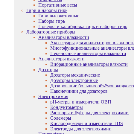
Портативные весы
Гири и наборы гирь
Гири высокоточные
Наборы гирь
Поверка и калибровка гирь и наборов гирь
Лабораторные приборы
Анализаторы влажности
Аксессуары для анализаторов влажност
Многофункциональные анализаторы вл
Переносные анализаторы влажности
Анализаторы вязкости
Вибрационные анализаторы вязкости
Дозаторы
Дозаторы механические
Дозаторы электронные
Дозирование больших объёмов жидкост
Наконечники для дозаторов
Электрохимия
pH-метры и измерители ОВП
Кондуктометры
Растворы и буферы для электрохимии
Солемеры
Кислородомеры и измерители TDS
Электроды для электрохимии