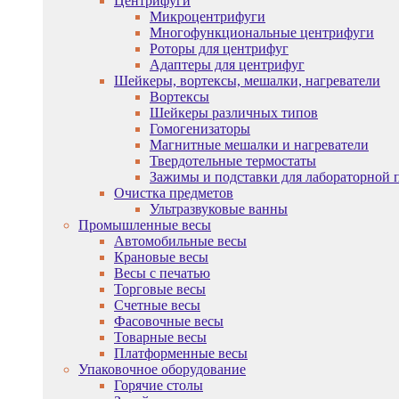
Центрифуги
Микроцентрифуги
Многофункциональные центрифуги
Роторы для центрифуг
Адаптеры для центрифуг
Шейкеры, вортексы, мешалки, нагреватели
Вортексы
Шейкеры различных типов
Гомогенизаторы
Магнитные мешалки и нагреватели
Твердотельные термостаты
Зажимы и подставки для лабораторной 
Очистка предметов
Ультразвуковые ванны
Промышленные весы
Автомобильные весы
Крановые весы
Весы с печатью
Торговые весы
Счетные весы
Фасовочные весы
Товарные весы
Платформенные весы
Упаковочное оборудование
Горячие столы