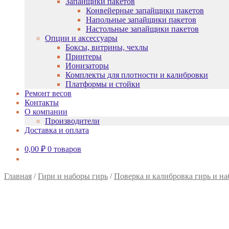
Запайщики пакетов
Конвейерные запайщики пакетов
Напольные запайщики пакетов
Настольные запайщики пакетов
Опции и аксессуары
Боксы, витрины, чехлы
Принтеры
Ионизаторы
Комплекты для плотности и калибровки
Платформы и стойки
Ремонт весов
Контакты
О компании
Производители
Доставка и оплата
0,00
₽
0 товаров
Главная
/
Гири и наборы гирь
/
Поверка и калибровка гирь и на