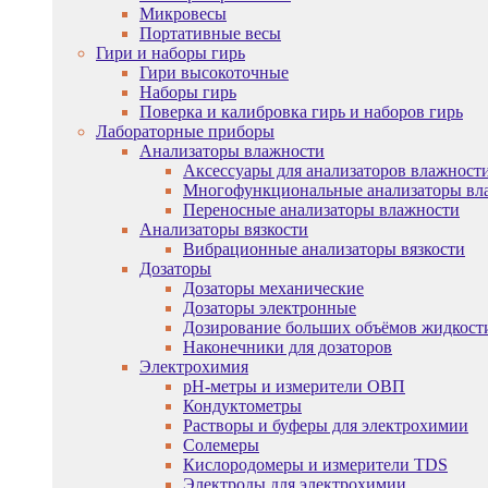
Микровесы
Портативные весы
Гири и наборы гирь
Гири высокоточные
Наборы гирь
Поверка и калибровка гирь и наборов гирь
Лабораторные приборы
Анализаторы влажности
Аксессуары для анализаторов влажност
Многофункциональные анализаторы вл
Переносные анализаторы влажности
Анализаторы вязкости
Вибрационные анализаторы вязкости
Дозаторы
Дозаторы механические
Дозаторы электронные
Дозирование больших объёмов жидкост
Наконечники для дозаторов
Электрохимия
pH-метры и измерители ОВП
Кондуктометры
Растворы и буферы для электрохимии
Солемеры
Кислородомеры и измерители TDS
Электроды для электрохимии