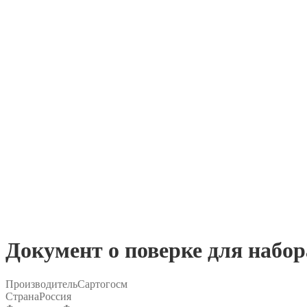
Документ о поверке для набор
Производитель
Сартогосм
Страна
Россия