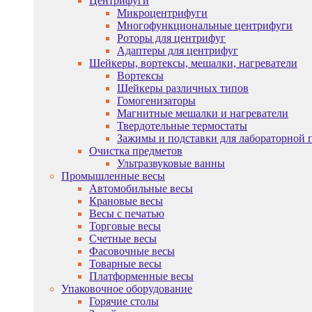
Центрифуги
Микроцентрифуги
Многофункциональные центрифуги
Роторы для центрифуг
Адаптеры для центрифуг
Шейкеры, вортексы, мешалки, нагреватели
Вортексы
Шейкеры различных типов
Гомогенизаторы
Магнитные мешалки и нагреватели
Твердотельные термостаты
Зажимы и подставки для лабораторной 
Очистка предметов
Ультразвуковые ванны
Промышленные весы
Автомобильные весы
Крановые весы
Весы с печатью
Торговые весы
Счетные весы
Фасовочные весы
Товарные весы
Платформенные весы
Упаковочное оборудование
Горячие столы