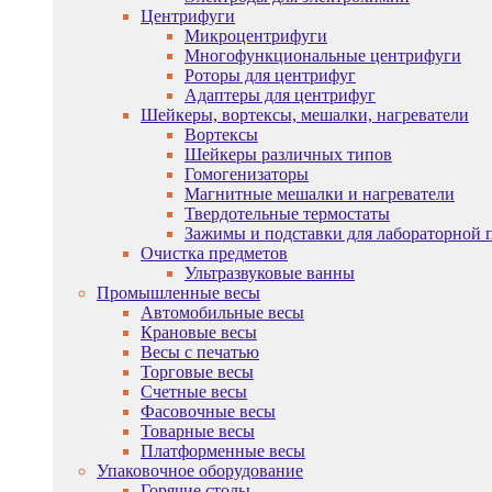
Центрифуги
Микроцентрифуги
Многофункциональные центрифуги
Роторы для центрифуг
Адаптеры для центрифуг
Шейкеры, вортексы, мешалки, нагреватели
Вортексы
Шейкеры различных типов
Гомогенизаторы
Магнитные мешалки и нагреватели
Твердотельные термостаты
Зажимы и подставки для лабораторной 
Очистка предметов
Ультразвуковые ванны
Промышленные весы
Автомобильные весы
Крановые весы
Весы с печатью
Торговые весы
Счетные весы
Фасовочные весы
Товарные весы
Платформенные весы
Упаковочное оборудование
Горячие столы