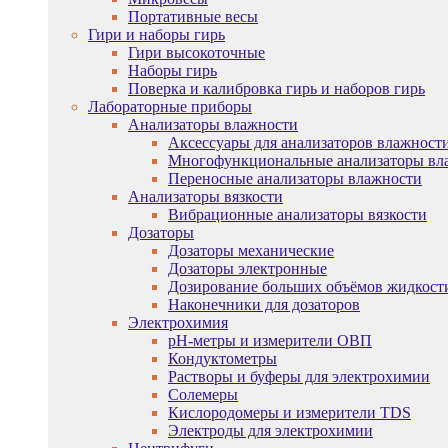
Портативные весы
Гири и наборы гирь
Гири высокоточные
Наборы гирь
Поверка и калибровка гирь и наборов гирь
Лабораторные приборы
Анализаторы влажности
Аксессуары для анализаторов влажност
Многофункциональные анализаторы вл
Переносные анализаторы влажности
Анализаторы вязкости
Вибрационные анализаторы вязкости
Дозаторы
Дозаторы механические
Дозаторы электронные
Дозирование больших объёмов жидкост
Наконечники для дозаторов
Электрохимия
pH-метры и измерители ОВП
Кондуктометры
Растворы и буферы для электрохимии
Солемеры
Кислородомеры и измерители TDS
Электроды для электрохимии