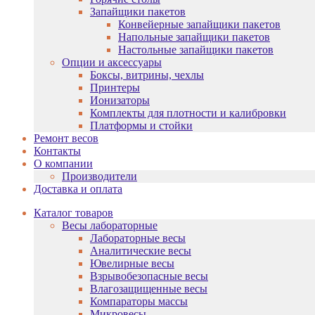
Запайщики пакетов
Конвейерные запайщики пакетов
Напольные запайщики пакетов
Настольные запайщики пакетов
Опции и аксессуары
Боксы, витрины, чехлы
Принтеры
Ионизаторы
Комплекты для плотности и калибровки
Платформы и стойки
Ремонт весов
Контакты
О компании
Производители
Доставка и оплата
Каталог товаров
Весы лабораторные
Лабораторные весы
Аналитические весы
Ювелирные весы
Взрывобезопасные весы
Влагозащищенные весы
Компараторы массы
Микровесы