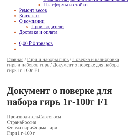
Платформы и стойки
Ремонт весов
Контакты
О компании
Производители
Доставка и оплата
0,00
₽
0 товаров
Главная
/
Гири и наборы гирь
/
Поверка и калибровка
гирь и наборов гирь
/
Документ о поверке для набора
гирь 1г-100г F1
Документ о поверке для
набора гирь 1г-100г F1
Производитель
Сартогосм
Страна
Россия
Форма гири
Форма гири
Гири
1 г-100 г