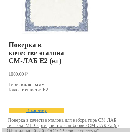
Поверка в
качестве эталона
СМ-ЛАБ E2 (кг)
1800,00
₽
Гири:
килограмм
Класс точности:
E2
В корзину
Поверка в качестве эталона для набора гирь СМ-ЛАБ
1кг-10кг M1
Сертификат о калибровке СМ-ЛАБ E2 (г)
Официальный сайт ООО "Весовые системы"