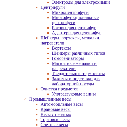
Электроды для электрохимии
Центрифуги
Микроцентрифуги
Многофункциональные
центрифуги
Роторы для центрифуг
Адаптеры для центрифуг
Шейкеры, вортексы, мешалки,
нагреватели
Вортексы
Шейкеры различных типов
Гомогенизаторы
Магнитные мешалки и
нагреватели
Твердотельные термостаты
Зажимы и подставки для
лабораторной посуды
Очистка предметов
Ультразвуковые ванны
Промышленные весы
Автомобильные весы
Крановые весы
Весы с печатью
Торговые весы
Счетные весы