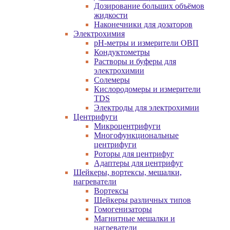
Дозирование больших объёмов
жидкости
Наконечники для дозаторов
Электрохимия
pH-метры и измерители ОВП
Кондуктометры
Растворы и буферы для
электрохимии
Солемеры
Кислородомеры и измерители
TDS
Электроды для электрохимии
Центрифуги
Микроцентрифуги
Многофункциональные
центрифуги
Роторы для центрифуг
Адаптеры для центрифуг
Шейкеры, вортексы, мешалки,
нагреватели
Вортексы
Шейкеры различных типов
Гомогенизаторы
Магнитные мешалки и
нагреватели