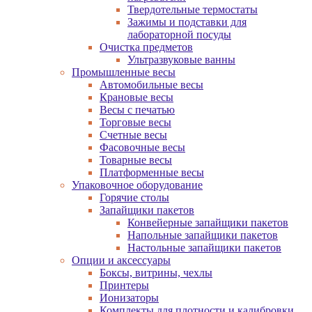
Твердотельные термостаты
Зажимы и подставки для
лабораторной посуды
Очистка предметов
Ультразвуковые ванны
Промышленные весы
Автомобильные весы
Крановые весы
Весы с печатью
Торговые весы
Счетные весы
Фасовочные весы
Товарные весы
Платформенные весы
Упаковочное оборудование
Горячие столы
Запайщики пакетов
Конвейерные запайщики пакетов
Напольные запайщики пакетов
Настольные запайщики пакетов
Опции и аксессуары
Боксы, витрины, чехлы
Принтеры
Ионизаторы
Комплекты для плотности и калибровки