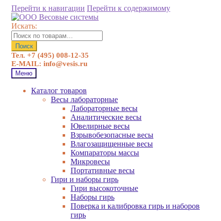
Перейти к навигации
Перейти к содержимому
Искать:
Поиск
Тел. +7 (495) 008-12-35
E-MAIL: info@vesis.ru
Меню
Каталог товаров
Весы лабораторные
Лабораторные весы
Аналитические весы
Ювелирные весы
Взрывобезопасные весы
Влагозащищенные весы
Компараторы массы
Микровесы
Портативные весы
Гири и наборы гирь
Гири высокоточные
Наборы гирь
Поверка и калибровка гирь и наборов
гирь