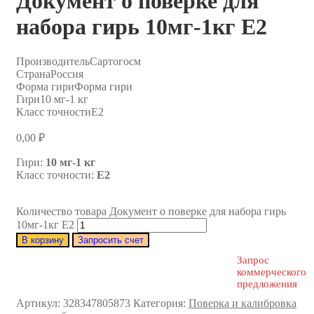
Документ о поверке для
набора гирь 10мг-1кг E2
Производитель
Сартогосм
Страна
Россия
Форма гири
Форма гири
Гири
10 мг-1 кг
Класс точности
E2
0,00
₽
Гири:
10 мг-1 кг
Класс точности:
E2
Количество товара Документ о поверке для набора гирь
10мг-1кг E2
В корзину
Запросить счет
Запрос
коммерческого
предложения
Артикул:
328347805873
Категория:
Поверка и калибровка