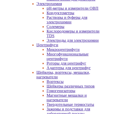
Электрохимия
pH-метры и измерители ОВП
Кондуктометры
Растворы и буферы для
электрохимии
Солемеры
Кислородомеры и измерители
TDS
Электроды для электрохимии
Центрифуги
Микроцентрифуги
Многофункциональные
центрифуги
Роторы для центрифуг
Адаптеры для центрифуг
Шейкеры, вортексы, мешалки,
нагреватели
Вортексы
Шейкеры различных типов
Гомогенизаторы
Магнитные мешалки и
нагреватели
Твердотельные термостаты
Зажимы и подставки для
лабораторной посуды