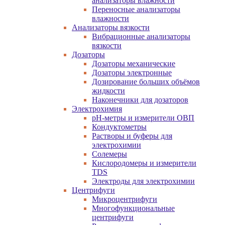
анализаторы влажности
Переносные анализаторы
влажности
Анализаторы вязкости
Вибрационные анализаторы
вязкости
Дозаторы
Дозаторы механические
Дозаторы электронные
Дозирование больших объёмов
жидкости
Наконечники для дозаторов
Электрохимия
pH-метры и измерители ОВП
Кондуктометры
Растворы и буферы для
электрохимии
Солемеры
Кислородомеры и измерители
TDS
Электроды для электрохимии
Центрифуги
Микроцентрифуги
Многофункциональные
центрифуги