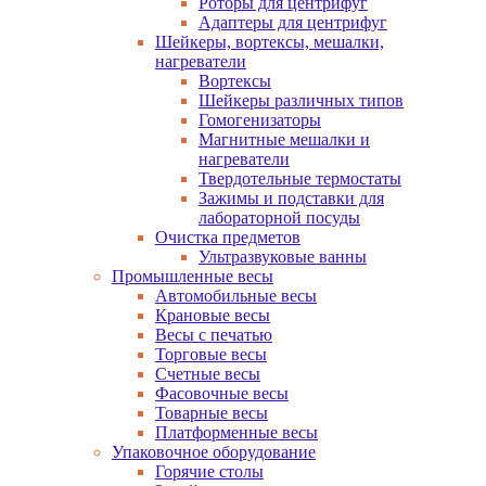
Роторы для центрифуг
Адаптеры для центрифуг
Шейкеры, вортексы, мешалки,
нагреватели
Вортексы
Шейкеры различных типов
Гомогенизаторы
Магнитные мешалки и
нагреватели
Твердотельные термостаты
Зажимы и подставки для
лабораторной посуды
Очистка предметов
Ультразвуковые ванны
Промышленные весы
Автомобильные весы
Крановые весы
Весы с печатью
Торговые весы
Счетные весы
Фасовочные весы
Товарные весы
Платформенные весы
Упаковочное оборудование
Горячие столы