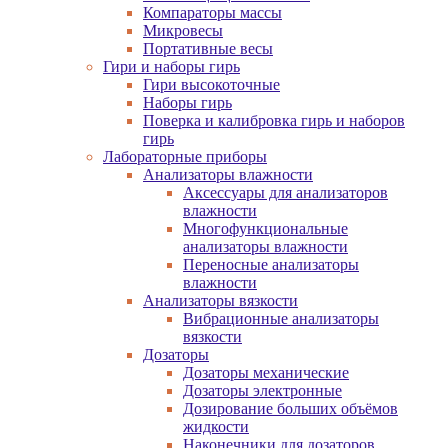
Компараторы массы
Микровесы
Портативные весы
Гири и наборы гирь
Гири высокоточные
Наборы гирь
Поверка и калибровка гирь и наборов
гирь
Лабораторные приборы
Анализаторы влажности
Аксессуары для анализаторов
влажности
Многофункциональные
анализаторы влажности
Переносные анализаторы
влажности
Анализаторы вязкости
Вибрационные анализаторы
вязкости
Дозаторы
Дозаторы механические
Дозаторы электронные
Дозирование больших объёмов
жидкости
Наконечники для дозаторов