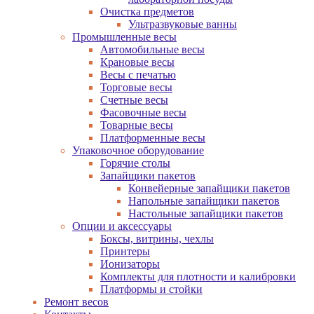
Очистка предметов
Ультразвуковые ванны
Промышленные весы
Автомобильные весы
Крановые весы
Весы с печатью
Торговые весы
Счетные весы
Фасовочные весы
Товарные весы
Платформенные весы
Упаковочное оборудование
Горячие столы
Запайщики пакетов
Конвейерные запайщики пакетов
Напольные запайщики пакетов
Настольные запайщики пакетов
Опции и аксессуары
Боксы, витрины, чехлы
Принтеры
Ионизаторы
Комплекты для плотности и калибровки
Платформы и стойки
Ремонт весов