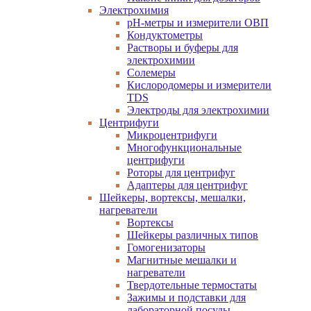
Электрохимия
pH-метры и измерители ОВП
Кондуктометры
Растворы и буферы для
электрохимии
Солемеры
Кислородомеры и измерители
TDS
Электроды для электрохимии
Центрифуги
Микроцентрифуги
Многофункциональные
центрифуги
Роторы для центрифуг
Адаптеры для центрифуг
Шейкеры, вортексы, мешалки,
нагреватели
Вортексы
Шейкеры различных типов
Гомогенизаторы
Магнитные мешалки и
нагреватели
Твердотельные термостаты
Зажимы и подставки для
лабораторной посуды