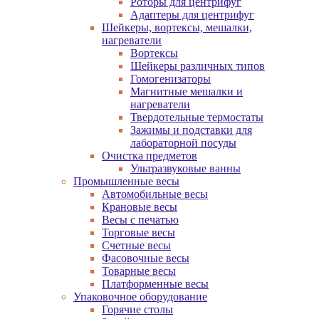
Роторы для центрифуг
Адаптеры для центрифуг
Шейкеры, вортексы, мешалки,
нагреватели
Вортексы
Шейкеры различных типов
Гомогенизаторы
Магнитные мешалки и
нагреватели
Твердотельные термостаты
Зажимы и подставки для
лабораторной посуды
Очистка предметов
Ультразвуковые ванны
Промышленные весы
Автомобильные весы
Крановые весы
Весы с печатью
Торговые весы
Счетные весы
Фасовочные весы
Товарные весы
Платформенные весы
Упаковочное оборудование
Горячие столы