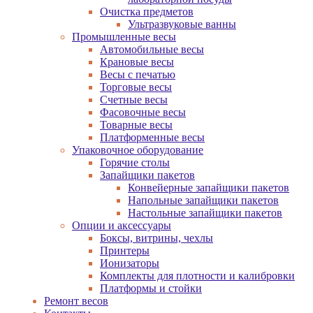
Очистка предметов
Ультразвуковые ванны
Промышленные весы
Автомобильные весы
Крановые весы
Весы с печатью
Торговые весы
Счетные весы
Фасовочные весы
Товарные весы
Платформенные весы
Упаковочное оборудование
Горячие столы
Запайщики пакетов
Конвейерные запайщики пакетов
Напольные запайщики пакетов
Настольные запайщики пакетов
Опции и аксессуары
Боксы, витрины, чехлы
Принтеры
Ионизаторы
Комплекты для плотности и калибровки
Платформы и стойки
Ремонт весов