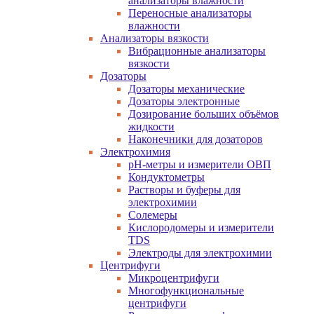
анализаторы влажности
Переносные анализаторы
влажности
Анализаторы вязкости
Вибрационные анализаторы
вязкости
Дозаторы
Дозаторы механические
Дозаторы электронные
Дозирование больших объёмов
жидкости
Наконечники для дозаторов
Электрохимия
pH-метры и измерители ОВП
Кондуктометры
Растворы и буферы для
электрохимии
Солемеры
Кислородомеры и измерители
TDS
Электроды для электрохимии
Центрифуги
Микроцентрифуги
Многофункциональные
центрифуги