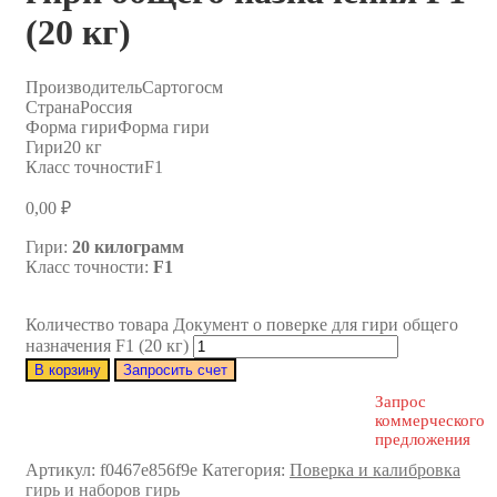
(20 кг)
Производитель
Сартогосм
Страна
Россия
Форма гири
Форма гири
Гири
20 кг
Класс точности
F1
0,00
₽
Гири:
20
килограмм
Класс точности:
F1
Количество товара Документ о поверке для гири общего
назначения F1 (20 кг)
В корзину
Запросить счет
Запрос
коммерческого
предложения
Артикул:
f0467e856f9e
Категория:
Поверка и калибровка
гирь и наборов гирь