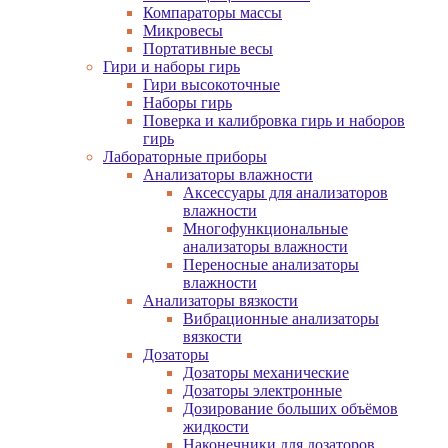
Компараторы массы
Микровесы
Портативные весы
Гири и наборы гирь
Гири высокоточные
Наборы гирь
Поверка и калибровка гирь и наборов
гирь
Лабораторные приборы
Анализаторы влажности
Аксессуары для анализаторов
влажности
Многофункциональные
анализаторы влажности
Переносные анализаторы
влажности
Анализаторы вязкости
Вибрационные анализаторы
вязкости
Дозаторы
Дозаторы механические
Дозаторы электронные
Дозирование больших объёмов
жидкости
Наконечники для дозаторов