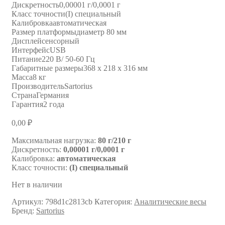
Дискретность
0,00001 г/0,0001 г
Класс точности
(I) специальный
Калибровка
автоматическая
Размер платформы
диаметр 80 мм
Дисплей
сенсорный
Интерфейс
USB
Питание
220 В/ 50-60 Гц
Габаритные размеры
368 х 218 х 316 мм
Масса
8 кг
Производитель
Sartorius
Страна
Германия
Гарантия
2 года
0,00
₽
Максимальная нагрузка:
80 г/210 г
Дискретность:
0,00001 г/0,0001 г
Калибровка:
автоматическая
Класс точности:
(I) специальный
Нет в наличии
Артикул:
798d1c2813cb
Категория:
Аналитические весы
Бренд:
Sartorius