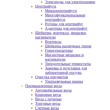
Электроды для электрохимии
Центрифуги
Микроцентрифуги
Многофункциональные
центрифуги
Роторы для центрифуг
Адаптеры для центрифуг
Шейкеры, вортексы, мешалки,
нагреватели
Вортексы
Шейкеры различных типов
Гомогенизаторы
Магнитные мешалки и
нагреватели
Твердотельные термостаты
Зажимы и подставки для
лабораторной посуды
Очистка предметов
Ультразвуковые ванны
Промышленные весы
Автомобильные весы
Крановые весы
Весы с печатью
Торговые весы
Счетные весы