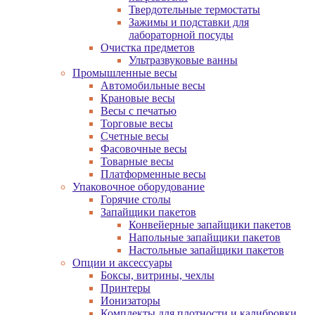
Твердотельные термостаты
Зажимы и подставки для
лабораторной посуды
Очистка предметов
Ультразвуковые ванны
Промышленные весы
Автомобильные весы
Крановые весы
Весы с печатью
Торговые весы
Счетные весы
Фасовочные весы
Товарные весы
Платформенные весы
Упаковочное оборудование
Горячие столы
Запайщики пакетов
Конвейерные запайщики пакетов
Напольные запайщики пакетов
Настольные запайщики пакетов
Опции и аксессуары
Боксы, витрины, чехлы
Принтеры
Ионизаторы
Комплекты для плотности и калибровки