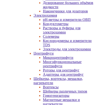
Дозирование больших объёмов
жидкости
Наконечники для дозаторов
Электрохимия
pH-метры и измерители ОВП
Кондуктометры
Растворы и буферы для
электрохимии
Солемеры
Кислородомеры и измерители
TDS
Электроды для электрохимии
Центрифуги
Микроцентрифуги
Многофункциональные
центрифуги
Роторы для центрифуг
Адаптеры для центрифуг
Шейкеры, вортексы, мешалки,
нагреватели
Вортексы
Шейкеры различных типов
Гомогенизаторы
Магнитные мешалки и
нагреватели