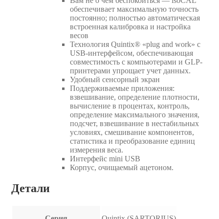
Вам не о чем беспокоиться — isoCAL
обеспечивает максимальную точность
постоянно; полностью автоматическая
встроенная калибровка и настройка
весов
Технология Quintix® «plug and work» с
USB-интерфейсом, обеспечивающая
совместимость с компьютерами и GLP-
принтерами упрощает учет данных.
Удобный сенсорный экран
Поддерживаемые приложения:
взвешивание, определение плотности,
вычисление в процентах, контроль,
определение максимального значения,
подсчет, взвешивание в нестабильных
условиях, смешивание компонентов,
статистика и преобразование единиц
измерения веса.
Интерфейс mini USB
Корпус, очищаемый ацетоном.
Детали
Серия
Quintix (SARTORIUS)