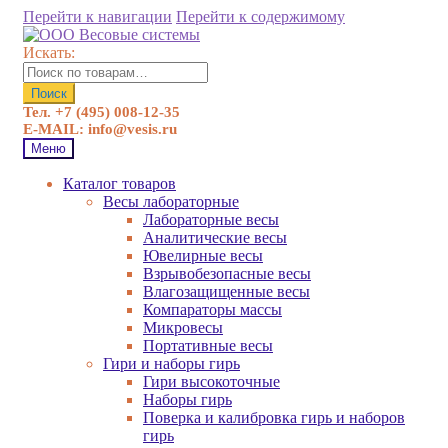
Перейти к навигации
Перейти к содержимому
Искать:
Поиск
Тел. +7 (495) 008-12-35
E-MAIL: info@vesis.ru
Меню
Каталог товаров
Весы лабораторные
Лабораторные весы
Аналитические весы
Ювелирные весы
Взрывобезопасные весы
Влагозащищенные весы
Компараторы массы
Микровесы
Портативные весы
Гири и наборы гирь
Гири высокоточные
Наборы гирь
Поверка и калибровка гирь и наборов
гирь