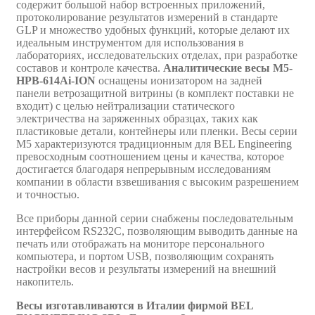
содержит большой набор встроенных приложений,
протоколирование результатов измерений в стандарте
GLP и множество удобных функций, которые делают их
идеальным инструментом для использования в
лабораториях, исследовательских отделах, при разработке
составов и контроле качества.
Аналитические весы M5-
HPB-614Ai-ION
оснащены ионизатором на задней
панели ветрозащитной витрины (в комплект поставки не
входит) с целью нейтрализации статического
электричества на заряженных образцах, таких как
пластиковые детали, контейнеры или пленки. Весы серии
M5 характеризуются традиционным для BEL Engineering
превосходным соотношением цены и качества, которое
достигается благодаря непрерывным исследованиям
компании в области взвешивания с высоким разрешением
и точностью.
Все приборы данной серии снабжены последовательным
интерфейсом RS232C, позволяющим выводить данные на
печать или отображать на мониторе персонального
компьютера, и портом USB, позволяющим сохранять
настройки весов и результаты измерений на внешний
накопитель.
Весы изготавливаются в Италии фирмой BEL