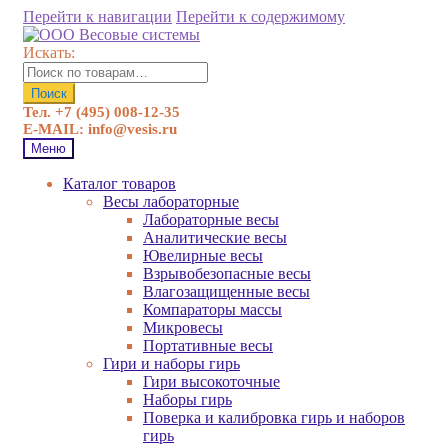
Перейти к навигации
Перейти к содержимому
Искать:
Поиск
Тел. +7 (495) 008-12-35
E-MAIL: info@vesis.ru
Меню
Каталог товаров
Весы лабораторные
Лабораторные весы
Аналитические весы
Ювелирные весы
Взрывобезопасные весы
Влагозащищенные весы
Компараторы массы
Микровесы
Портативные весы
Гири и наборы гирь
Гири высокоточные
Наборы гирь
Поверка и калибровка гирь и наборов
гирь