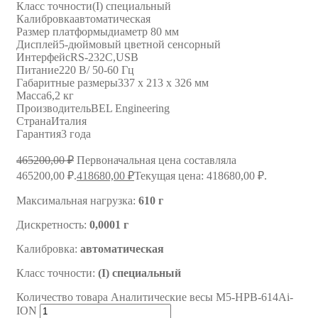
Класс точности
(I) специальный
Калибровка
автоматическая
Размер платформы
диаметр 80 мм
Дисплей
5-дюймовый цветной сенсорный
Интерфейс
RS-232C,USB
Питание
220 В/ 50-60 Гц
Габаритные размеры
337 х 213 х 326 мм
Масса
6,2 кг
Производитель
BEL Engineering
Страна
Италия
Гарантия
3 года
465200,00
₽
Первоначальная цена составляла
465200,00 ₽.
418680,00
₽
Текущая цена: 418680,00 ₽.
Максимальная нагрузка:
610 г
Дискретность:
0,0001 г
Калибровка:
автоматическая
Класс точности:
(I) специальный
Количество товара Аналитические весы M5-HPB-614Ai-
ION