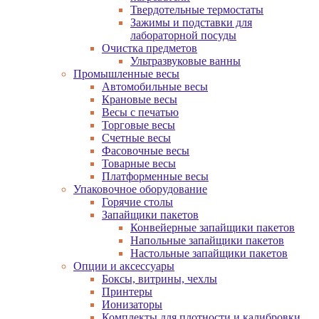
Твердотельные термостаты
Зажимы и подставки для
лабораторной посуды
Очистка предметов
Ультразвуковые ванны
Промышленные весы
Автомобильные весы
Крановые весы
Весы с печатью
Торговые весы
Счетные весы
Фасовочные весы
Товарные весы
Платформенные весы
Упаковочное оборудование
Горячие столы
Запайщики пакетов
Конвейерные запайщики пакетов
Напольные запайщики пакетов
Настольные запайщики пакетов
Опции и аксессуары
Боксы, витрины, чехлы
Принтеры
Ионизаторы
Комплекты для плотности и калибровки