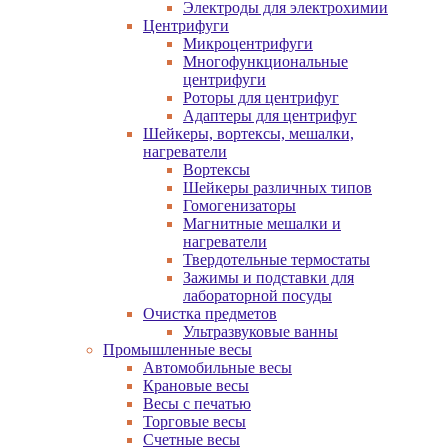
Электроды для электрохимии
Центрифуги
Микроцентрифуги
Многофункциональные
центрифуги
Роторы для центрифуг
Адаптеры для центрифуг
Шейкеры, вортексы, мешалки,
нагреватели
Вортексы
Шейкеры различных типов
Гомогенизаторы
Магнитные мешалки и
нагреватели
Твердотельные термостаты
Зажимы и подставки для
лабораторной посуды
Очистка предметов
Ультразвуковые ванны
Промышленные весы
Автомобильные весы
Крановые весы
Весы с печатью
Торговые весы
Счетные весы