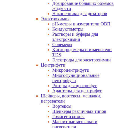
Дозирование больших объёмов
жидкости
Наконечники для дозаторов
Электрохимия
pH-метры и измерители ОВП
Кондуктометры
Растворы и буферы для
электрохимии
Солемеры
Кислородомеры и измерители
TDS
Электроды для электрохимии
Центрифуги
Микроцентрифуги
Многофункциональные
центрифуги
Роторы для центрифуг
Адаптеры для центрифуг
Шейкеры, вортексы, мешалки,
нагреватели
Вортексы
Шейкеры различных типов
Гомогенизаторы
Магнитные мешалки и
нагреватели