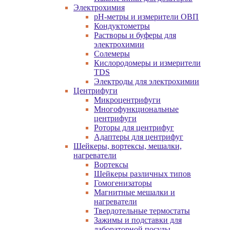
Электрохимия
pH-метры и измерители ОВП
Кондуктометры
Растворы и буферы для
электрохимии
Солемеры
Кислородомеры и измерители
TDS
Электроды для электрохимии
Центрифуги
Микроцентрифуги
Многофункциональные
центрифуги
Роторы для центрифуг
Адаптеры для центрифуг
Шейкеры, вортексы, мешалки,
нагреватели
Вортексы
Шейкеры различных типов
Гомогенизаторы
Магнитные мешалки и
нагреватели
Твердотельные термостаты
Зажимы и подставки для
лабораторной посуды