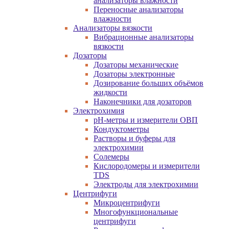
анализаторы влажности
Переносные анализаторы
влажности
Анализаторы вязкости
Вибрационные анализаторы
вязкости
Дозаторы
Дозаторы механические
Дозаторы электронные
Дозирование больших объёмов
жидкости
Наконечники для дозаторов
Электрохимия
pH-метры и измерители ОВП
Кондуктометры
Растворы и буферы для
электрохимии
Солемеры
Кислородомеры и измерители
TDS
Электроды для электрохимии
Центрифуги
Микроцентрифуги
Многофункциональные
центрифуги