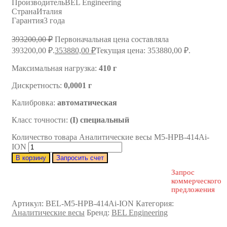
Производитель
BEL Engineering
Страна
Италия
Гарантия
3 года
393200,00
₽
Первоначальная цена составляла
393200,00 ₽.
353880,00
₽
Текущая цена: 353880,00 ₽.
Максимальная нагрузка:
410 г
Дискретность:
0,0001 г
Калибровка:
автоматическая
Класс точности:
(I) специальный
Количество товара Аналитические весы M5-HPB-414Ai-
ION
В корзину
Запросить счет
Запрос
коммерческого
предложения
Артикул:
BEL-M5-HPB-414Ai-ION
Категория:
Аналитические весы
Бренд:
BEL Engineering