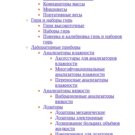
Компараторы массы
Микровесы
Портативные весы
Гири и наборы гирь
Гири высокоточные
Наборы гирь
Поверка и калибровка гирь и наборов
гирь
Лабораторные приборы
Анализаторы влажности
Аксессуары для анализаторов
влажности
Многофункциональные
анализаторы влажности
Переносные анализаторы
влажности
Анализаторы вязкости
Вибрационные анализаторы
вязкости
Дозаторы
Дозаторы механические
Дозаторы электронные
Дозирование больших объёмов
жидкости
Наконечники для дозаторов