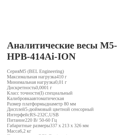
Аналитические весы M5-
HPB-414Ai-ION
Серия
M5 (BEL Engineering)
Максимальная нагрузка
410 г
Минимальная нагрузка
0,01 г
Дискретность
0,0001 г
Класс точности
(I) специальный
Калибровка
автоматическая
Размер платформы
диаметр 80 мм
Дисплей
5-дюймовый цветной сенсорный
Интерфейс
RS-232C,USB
Питание
220 В/ 50-60 Гц
Габаритные размеры
337 х 213 х 326 мм
Масса
6,2 кг