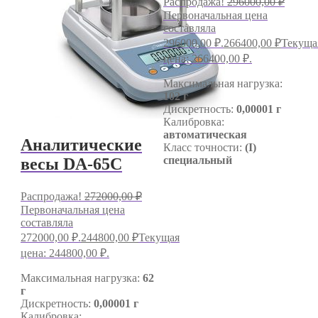
Распродажа!
296000,00
₽
Первоначальная цена
составляла
296000,00 ₽.
266400,00
₽
Текуща
цена: 266400,00 ₽.
Максимальная нагрузка:
102 г
Дискретность:
0,00001 г
Калибровка:
автоматическая
Аналитические
Класс точности:
(I)
специальный
весы DA-65C
Распродажа!
272000,00
₽
Первоначальная цена
составляла
272000,00 ₽.
244800,00
₽
Текущая
цена: 244800,00 ₽.
Максимальная нагрузка:
62
г
Дискретность:
0,00001 г
Калибровка: