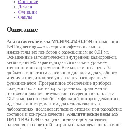
Описание
Детали
Функции
Файлы
Описание
Аналитические весы M5-HPB-414Ai-ION
от компании
Bel Engineering — это серия профессиональных
измерительных приборов с разрешением до 0,01 мг.
Оснащенные автоматической внутренней калибровкой,
весы серии M5 характеризуются высоким уровнем
точности и повторяемости. Все модели оснащены 5-
дюймовым цветным сенсорным дисплеем для удобного
чтения и интуитивного управления расширенным
функционалом. Программное обеспечение приборов
содержит большой набор встроенных приложений,
протоколирование результатов измерений в стандарте
GLP и множество удобных функций, которые делают их
идеальным инструментом для использования в
лабораториях, исследовательских отделах, при разработке
составов и контроле качества.
Аналитические весы M5-
HPB-414Ai-ION
оснащены ионизатором на задней
панели ветрозащитной витрины (в комплект поставки не