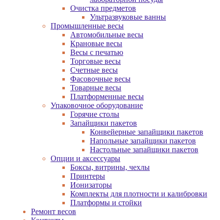
Очистка предметов
Ультразвуковые ванны
Промышленные весы
Автомобильные весы
Крановые весы
Весы с печатью
Торговые весы
Счетные весы
Фасовочные весы
Товарные весы
Платформенные весы
Упаковочное оборудование
Горячие столы
Запайщики пакетов
Конвейерные запайщики пакетов
Напольные запайщики пакетов
Настольные запайщики пакетов
Опции и аксессуары
Боксы, витрины, чехлы
Принтеры
Ионизаторы
Комплекты для плотности и калибровки
Платформы и стойки
Ремонт весов