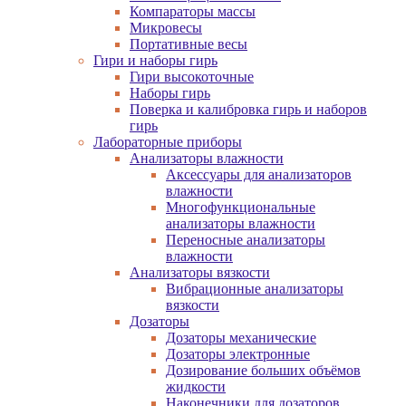
Компараторы массы
Микровесы
Портативные весы
Гири и наборы гирь
Гири высокоточные
Наборы гирь
Поверка и калибровка гирь и наборов
гирь
Лабораторные приборы
Анализаторы влажности
Аксессуары для анализаторов
влажности
Многофункциональные
анализаторы влажности
Переносные анализаторы
влажности
Анализаторы вязкости
Вибрационные анализаторы
вязкости
Дозаторы
Дозаторы механические
Дозаторы электронные
Дозирование больших объёмов
жидкости
Наконечники для дозаторов