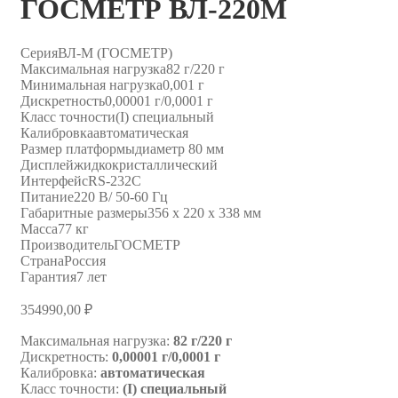
ГОСМЕТР ВЛ-220М
Серия
ВЛ-М (ГОСМЕТР)
Максимальная нагрузка
82 г/220 г
Минимальная нагрузка
0,001 г
Дискретность
0,00001 г/0,0001 г
Класс точности
(I) специальный
Калибровка
автоматическая
Размер платформы
диаметр 80 мм
Дисплей
жидкокристаллический
Интерфейс
RS-232C
Питание
220 В/ 50-60 Гц
Габаритные размеры
356 х 220 х 338 мм
Масса
77 кг
Производитель
ГОСМЕТР
Страна
Россия
Гарантия
7 лет
354990,00
₽
Максимальная нагрузка:
82 г/220 г
Дискретность:
0,00001 г/0,0001 г
Калибровка:
автоматическая
Класс точности:
(I) специальный