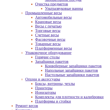
Очистка предметов
Ультразвуковые ванны
Промышленные весы
Автомобильные весы
Крановые весы
Весы с печатью
Торговые весы
Счетные весы
Фасовочные весы
Товарные весы
Платформенные весы
Упаковочное оборудование
Горячие столы
Запайщики пакетов
Конвейерные запайщики пакетов
Напольные запайщики пакетов
Настольные запайщики пакетов
Опции и аксессуары
Боксы, витрины, чехлы
Принтеры
Ионизаторы
Комплекты для плотности и калибровки
Платформы и стойки
Ремонт весов