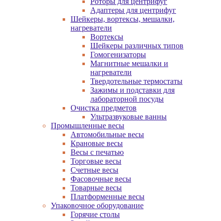
Роторы для центрифуг
Адаптеры для центрифуг
Шейкеры, вортексы, мешалки,
нагреватели
Вортексы
Шейкеры различных типов
Гомогенизаторы
Магнитные мешалки и
нагреватели
Твердотельные термостаты
Зажимы и подставки для
лабораторной посуды
Очистка предметов
Ультразвуковые ванны
Промышленные весы
Автомобильные весы
Крановые весы
Весы с печатью
Торговые весы
Счетные весы
Фасовочные весы
Товарные весы
Платформенные весы
Упаковочное оборудование
Горячие столы