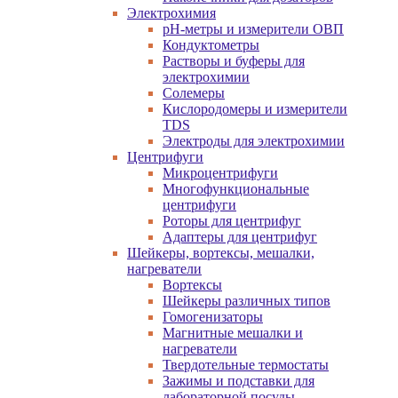
Электрохимия
pH-метры и измерители ОВП
Кондуктометры
Растворы и буферы для
электрохимии
Солемеры
Кислородомеры и измерители
TDS
Электроды для электрохимии
Центрифуги
Микроцентрифуги
Многофункциональные
центрифуги
Роторы для центрифуг
Адаптеры для центрифуг
Шейкеры, вортексы, мешалки,
нагреватели
Вортексы
Шейкеры различных типов
Гомогенизаторы
Магнитные мешалки и
нагреватели
Твердотельные термостаты
Зажимы и подставки для
лабораторной посуды