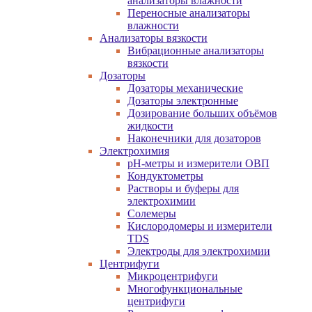
анализаторы влажности
Переносные анализаторы
влажности
Анализаторы вязкости
Вибрационные анализаторы
вязкости
Дозаторы
Дозаторы механические
Дозаторы электронные
Дозирование больших объёмов
жидкости
Наконечники для дозаторов
Электрохимия
pH-метры и измерители ОВП
Кондуктометры
Растворы и буферы для
электрохимии
Солемеры
Кислородомеры и измерители
TDS
Электроды для электрохимии
Центрифуги
Микроцентрифуги
Многофункциональные
центрифуги