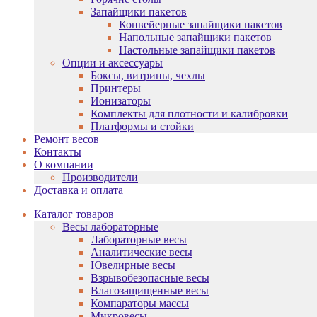
Запайщики пакетов
Конвейерные запайщики пакетов
Напольные запайщики пакетов
Настольные запайщики пакетов
Опции и аксессуары
Боксы, витрины, чехлы
Принтеры
Ионизаторы
Комплекты для плотности и калибровки
Платформы и стойки
Ремонт весов
Контакты
О компании
Производители
Доставка и оплата
Каталог товаров
Весы лабораторные
Лабораторные весы
Аналитические весы
Ювелирные весы
Взрывобезопасные весы
Влагозащищенные весы
Компараторы массы
Микровесы