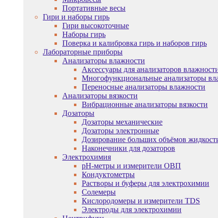
Портативные весы
Гири и наборы гирь
Гири высокоточные
Наборы гирь
Поверка и калибровка гирь и наборов гирь
Лабораторные приборы
Анализаторы влажности
Аксессуары для анализаторов влажност
Многофункциональные анализаторы вл
Переносные анализаторы влажности
Анализаторы вязкости
Вибрационные анализаторы вязкости
Дозаторы
Дозаторы механические
Дозаторы электронные
Дозирование больших объёмов жидкост
Наконечники для дозаторов
Электрохимия
pH-метры и измерители ОВП
Кондуктометры
Растворы и буферы для электрохимии
Солемеры
Кислородомеры и измерители TDS
Электроды для электрохимии