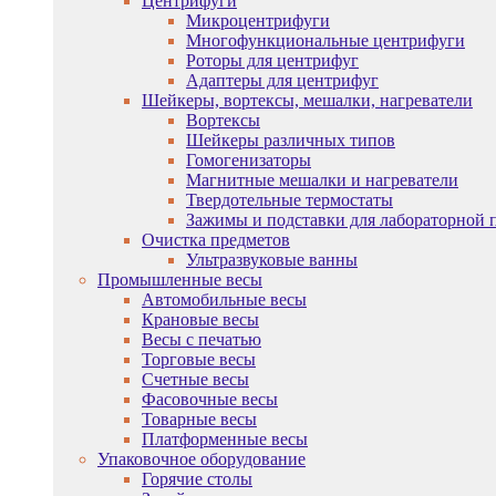
Центрифуги
Микроцентрифуги
Многофункциональные центрифуги
Роторы для центрифуг
Адаптеры для центрифуг
Шейкеры, вортексы, мешалки, нагреватели
Вортексы
Шейкеры различных типов
Гомогенизаторы
Магнитные мешалки и нагреватели
Твердотельные термостаты
Зажимы и подставки для лабораторной 
Очистка предметов
Ультразвуковые ванны
Промышленные весы
Автомобильные весы
Крановые весы
Весы с печатью
Торговые весы
Счетные весы
Фасовочные весы
Товарные весы
Платформенные весы
Упаковочное оборудование
Горячие столы