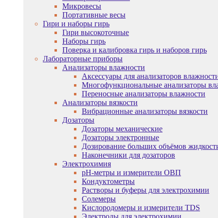
Микровесы
Портативные весы
Гири и наборы гирь
Гири высокоточные
Наборы гирь
Поверка и калибровка гирь и наборов гирь
Лабораторные приборы
Анализаторы влажности
Аксессуары для анализаторов влажност
Многофункциональные анализаторы вл
Переносные анализаторы влажности
Анализаторы вязкости
Вибрационные анализаторы вязкости
Дозаторы
Дозаторы механические
Дозаторы электронные
Дозирование больших объёмов жидкост
Наконечники для дозаторов
Электрохимия
pH-метры и измерители ОВП
Кондуктометры
Растворы и буферы для электрохимии
Солемеры
Кислородомеры и измерители TDS
Электроды для электрохимии