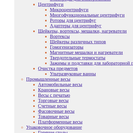
Центрифуги
Микроцентрифуги
Многофункциональные центрифуги
Роторы для центрифуг
Адаптеры для центрифуг
Шейкеры, вортексы, мешалки, нагреватели
Вортексы
Шейкеры различных типов
Гомогенизаторы
Магнитные мешалки и нагреватели
Твердотельные термостаты
Зажимы и подставки для лабораторной 
Очистка предметов
Ультразвуковые ванны
Промышленные весы
Автомобильные весы
Крановые весы
Весы с печатью
Торговые весы
Счетные весы
Фасовочные весы
Товарные весы
Платформенные весы
Упаковочное оборудование
Горячие столы