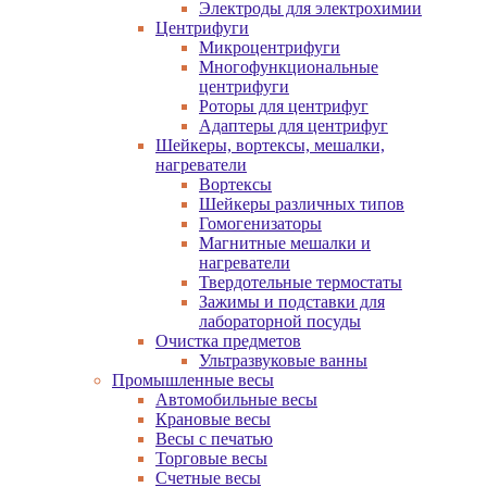
Электроды для электрохимии
Центрифуги
Микроцентрифуги
Многофункциональные
центрифуги
Роторы для центрифуг
Адаптеры для центрифуг
Шейкеры, вортексы, мешалки,
нагреватели
Вортексы
Шейкеры различных типов
Гомогенизаторы
Магнитные мешалки и
нагреватели
Твердотельные термостаты
Зажимы и подставки для
лабораторной посуды
Очистка предметов
Ультразвуковые ванны
Промышленные весы
Автомобильные весы
Крановые весы
Весы с печатью
Торговые весы
Счетные весы