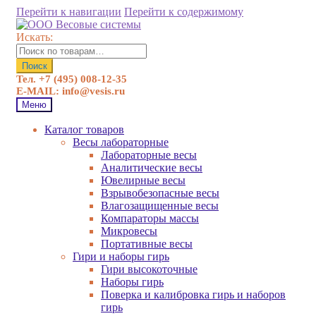
Перейти к навигации
Перейти к содержимому
Искать:
Поиск
Тел. +7 (495) 008-12-35
E-MAIL: info@vesis.ru
Меню
Каталог товаров
Весы лабораторные
Лабораторные весы
Аналитические весы
Ювелирные весы
Взрывобезопасные весы
Влагозащищенные весы
Компараторы массы
Микровесы
Портативные весы
Гири и наборы гирь
Гири высокоточные
Наборы гирь
Поверка и калибровка гирь и наборов
гирь