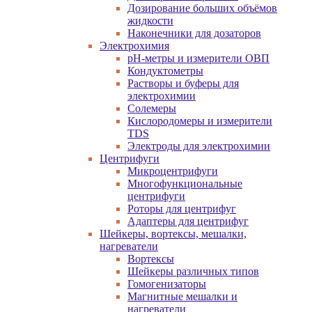
Дозирование больших объёмов
жидкости
Наконечники для дозаторов
Электрохимия
pH-метры и измерители ОВП
Кондуктометры
Растворы и буферы для
электрохимии
Солемеры
Кислородомеры и измерители
TDS
Электроды для электрохимии
Центрифуги
Микроцентрифуги
Многофункциональные
центрифуги
Роторы для центрифуг
Адаптеры для центрифуг
Шейкеры, вортексы, мешалки,
нагреватели
Вортексы
Шейкеры различных типов
Гомогенизаторы
Магнитные мешалки и
нагреватели