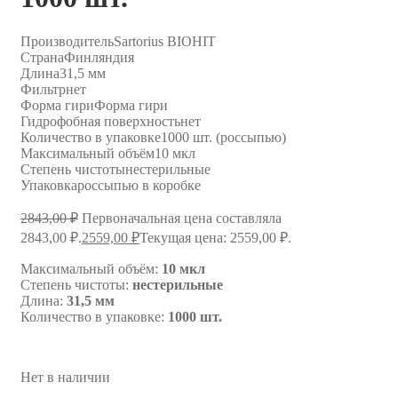
Производитель
Sartorius BIOHIT
Страна
Финляндия
Длина
31,5 мм
Фильтр
нет
Форма гири
Форма гири
Гидрофобная поверхность
нет
Количество в упаковке
1000 шт. (россыпью)
Максимальный объём
10 мкл
Степень чистоты
нестерильные
Упаковка
россыпью в коробке
2843,00
₽
Первоначальная цена составляла
2843,00 ₽.
2559,00
₽
Текущая цена: 2559,00 ₽.
Максимальный объём:
10 мкл
Степень чистоты:
нестерильные
Длина:
31,5 мм
Количество в упаковке:
1000 шт.
Нет в наличии