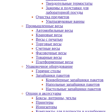
Твердотельные термостаты
Зажимы и подставки для
лабораторной посуды
Очистка предметов
Ультразвуковые ванны
Промышленные весы
Автомобильные весы
Крановые весы
Весы с печатью
Торговые весы
Счетные весы
Фасовочные весы
Товарные весы
Платформенные весы
Упаковочное оборудование
Горячие столы
Запайщики пакетов
Конвейерные запайщики пакетов
Напольные запайщики пакетов
Настольные запайщики пакетов
Опции и аксессуары
Боксы, витрины, чехлы
Принтеры
Ионизаторы
Комплекты для плотности и калибровки