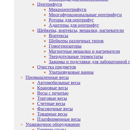
Центрифуги
Микроцентрифуги
Многофункциональные центрифуги
Роторы для центрифуг
Адаптеры для центрифуг
Шейкеры, вортексы, мешалки, нагреватели
Вортексы
Шейкеры различных типов
Гомогенизаторы
Магнитные мешалки и нагреватели
Твердотельные термостаты
Зажимы и подставки для лабораторной 
Очистка предметов
Ультразвуковые ванны
Промышленные весы
Автомобильные весы
Крановые весы
Весы с печатью
Торговые весы
Счетные весы
Фасовочные весы
Товарные весы
Платформенные весы
Упаковочное оборудование
Горячие столы