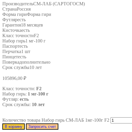
Производитель
СМ-ЛАБ (САРТОГОСМ)
Страна
Россия
Форма гири
Форма гири
Футляр
есть
Гарантия
18 месяцев
Кисточка
есть
Класс точности
F2
Набор гирь
1 мг-100 г
Паспорт
есть
Перчатка
1 шт
Пинцет
есть
Поверка
дополнительно
Срок службы
10 лет
105896,00
₽
Класс точности:
F2
Набор гирь:
1 мг-100 г
Футляр:
есть
Срок службы:
10 лет
Количество товара Набор гирь СМ-ЛАБ 1мг-100г F2
В корзину
Запросить счет