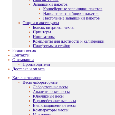
Запайщики пакетов
Конвейерные запайщики пакетов
Напольные запайщики пакетов
Настольные запайщики пакетов
Опции и аксессуары
Боксы, витрины, чехлы
Принтеры
Ионизаторы
Комплекты для плотности и калибровки
Платформы и стойки
Ремонт весов
Контакты
О компании
Производители
Доставка и оплата
Каталог товаров
Весы лабораторные
Лабораторные весы
Аналитические весы
Ювелирные весы
Взрывобезопасные весы
Влагозащищенные весы
Компараторы массы
Микровесы