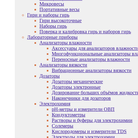
Микровесы
Портативные весы
Гири и наборы гирь
Гири высокоточные
Наборы гирь
Поверка и калибровка гирь и наборов гирь
Лабораторные приборы
Анализаторы влажности
Аксессуары для анализаторов влажност
Многофункциональные анализаторы вл
Переносные анализаторы влажности
Анализаторы вязкости
Вибрационные анализаторы вязкости
Дозаторы
Дозаторы механические
Дозаторы электронные
Дозирование больших объёмов жидкост
Наконечники для дозаторов
Электрохимия
pH-метры и измерители ОВП
Кондуктометры
Растворы и буферы для электрохимии
Солемеры
Кислородомеры и измерители TDS
Электроды для электрохимии