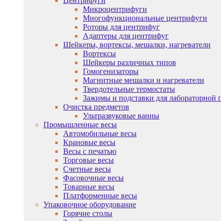
Центрифуги
Микроцентрифуги
Многофункциональные центрифуги
Роторы для центрифуг
Адаптеры для центрифуг
Шейкеры, вортексы, мешалки, нагреватели
Вортексы
Шейкеры различных типов
Гомогенизаторы
Магнитные мешалки и нагреватели
Твердотельные термостаты
Зажимы и подставки для лабораторной 
Очистка предметов
Ультразвуковые ванны
Промышленные весы
Автомобильные весы
Крановые весы
Весы с печатью
Торговые весы
Счетные весы
Фасовочные весы
Товарные весы
Платформенные весы
Упаковочное оборудование
Горячие столы