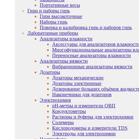
Портативные весы
Гири и наборы гирь
Гири высокоточные
Наборы гирь
Поверка и калибровка гирь и наборов гирь
Лабораторные приборы
Анализаторы влажности
Аксессуары для анализаторов влажност
Многофункциональные анализаторы вл
Переносные анализаторы влажности
Анализаторы вязкости
Вибрационные анализаторы вязкости
Дозаторы
Дозаторы механические
Дозаторы электронные
Дозирование больших объёмов жидкост
Наконечники для дозаторов
Электрохимия
pH-метры и измерители ОВП
Кондуктометры
Растворы и буферы для электрохимии
Солемеры
Кислородомеры и измерители TDS
Электроды для электрохимии