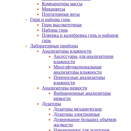
Компараторы массы
Микровесы
Портативные весы
Гири и наборы гирь
Гири высокоточные
Наборы гирь
Поверка и калибровка гирь и наборов
гирь
Лабораторные приборы
Анализаторы влажности
Аксессуары для анализаторов
влажности
Многофункциональные
анализаторы влажности
Переносные анализаторы
влажности
Анализаторы вязкости
Вибрационные анализаторы
вязкости
Дозаторы
Дозаторы механические
Дозаторы электронные
Дозирование больших объёмов
жидкости
Наконечники для дозаторов