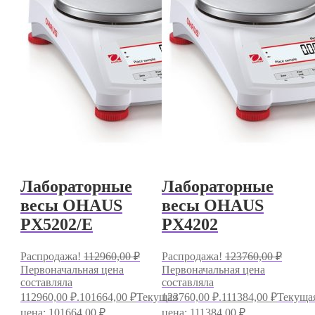
Лабораторные
Лабораторные
весы OHAUS
весы OHAUS
PX5202/E
PX4202
Распродажа!
112960,00
₽
Распродажа!
123760,00
₽
Первоначальная цена
Первоначальная цена
составляла
составляла
112960,00 ₽.
101664,00
₽
Текущая
123760,00 ₽.
111384,00
₽
Текуща
цена: 101664,00 ₽.
цена: 111384,00 ₽.