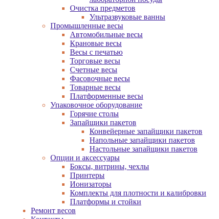
Очистка предметов
Ультразвуковые ванны
Промышленные весы
Автомобильные весы
Крановые весы
Весы с печатью
Торговые весы
Счетные весы
Фасовочные весы
Товарные весы
Платформенные весы
Упаковочное оборудование
Горячие столы
Запайщики пакетов
Конвейерные запайщики пакетов
Напольные запайщики пакетов
Настольные запайщики пакетов
Опции и аксессуары
Боксы, витрины, чехлы
Принтеры
Ионизаторы
Комплекты для плотности и калибровки
Платформы и стойки
Ремонт весов