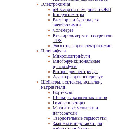
Электрохимия
pH-метры и измерители ОВП
Кондуктометры
Растворы и буферы для
электрохимии
Солемеры
Кислородомеры и измерители
TDS
Электроды для электрохимии
Центрифуги
Микроцентрифуги
Многофункциональные
центрифуги
Роторы для центрифуг
Адаптеры для центрифуг
Шейкеры, вортексы, мешалки,
нагреватели
Вортексы
Шейкеры различных типов
Гомогенизаторы
Магнитные мешалки и
нагреватели
Твердотельные термостаты
Зажимы и подставки для
лабораторной посуды