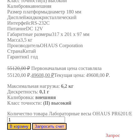
Класс точности
(II) высокий
Калибровка
внешняя
Размер платформы
диаметр 180 мм
Дисплей
жидкокристаллический
Интерфейс
RS-232C
Питание
DC 12V
Габаритные размеры
317 х 201 х 97 мм
Масса
3,5 кг
Производитель
OHAUS Corporation
Страна
Китай
Гарантия
1 год
55120,00
₽
Первоначальная цена составляла
55120,00 ₽.
49608,00
₽
Текущая цена: 49608,00 ₽.
Максимальная нагрузка:
6,2 кг
Дискретность:
0,1 г
Калибровка:
внешняя
Класс точности:
(II) высокий
Количество товара Лабораторные весы OHAUS PR6201/E
В корзину
Запросить счет
Запрос