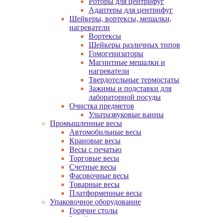
Роторы для центрифуг
Адаптеры для центрифуг
Шейкеры, вортексы, мешалки,
нагреватели
Вортексы
Шейкеры различных типов
Гомогенизаторы
Магнитные мешалки и
нагреватели
Твердотельные термостаты
Зажимы и подставки для
лабораторной посуды
Очистка предметов
Ультразвуковые ванны
Промышленные весы
Автомобильные весы
Крановые весы
Весы с печатью
Торговые весы
Счетные весы
Фасовочные весы
Товарные весы
Платформенные весы
Упаковочное оборудование
Горячие столы