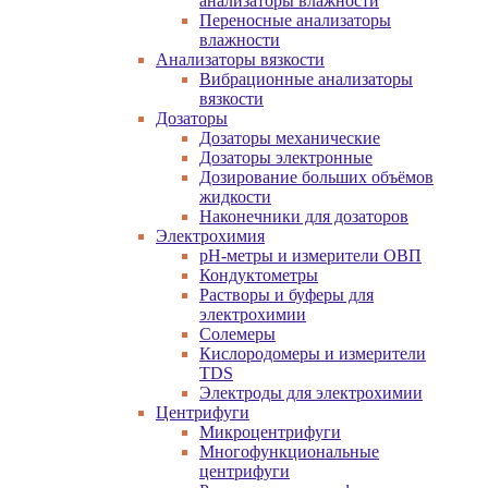
анализаторы влажности
Переносные анализаторы
влажности
Анализаторы вязкости
Вибрационные анализаторы
вязкости
Дозаторы
Дозаторы механические
Дозаторы электронные
Дозирование больших объёмов
жидкости
Наконечники для дозаторов
Электрохимия
pH-метры и измерители ОВП
Кондуктометры
Растворы и буферы для
электрохимии
Солемеры
Кислородомеры и измерители
TDS
Электроды для электрохимии
Центрифуги
Микроцентрифуги
Многофункциональные
центрифуги