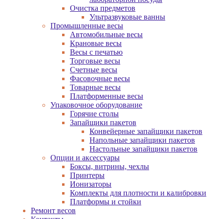
Очистка предметов
Ультразвуковые ванны
Промышленные весы
Автомобильные весы
Крановые весы
Весы с печатью
Торговые весы
Счетные весы
Фасовочные весы
Товарные весы
Платформенные весы
Упаковочное оборудование
Горячие столы
Запайщики пакетов
Конвейерные запайщики пакетов
Напольные запайщики пакетов
Настольные запайщики пакетов
Опции и аксессуары
Боксы, витрины, чехлы
Принтеры
Ионизаторы
Комплекты для плотности и калибровки
Платформы и стойки
Ремонт весов