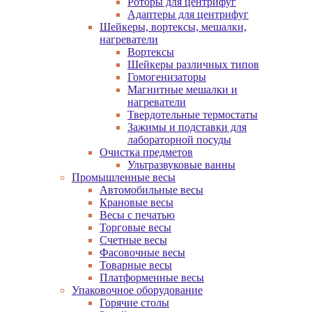
Роторы для центрифуг
Адаптеры для центрифуг
Шейкеры, вортексы, мешалки,
нагреватели
Вортексы
Шейкеры различных типов
Гомогенизаторы
Магнитные мешалки и
нагреватели
Твердотельные термостаты
Зажимы и подставки для
лабораторной посуды
Очистка предметов
Ультразвуковые ванны
Промышленные весы
Автомобильные весы
Крановые весы
Весы с печатью
Торговые весы
Счетные весы
Фасовочные весы
Товарные весы
Платформенные весы
Упаковочное оборудование
Горячие столы