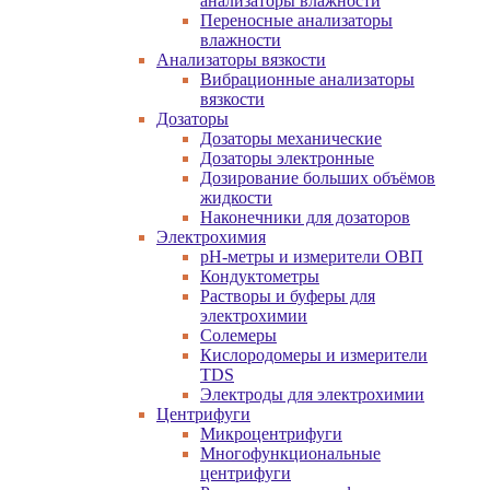
анализаторы влажности
Переносные анализаторы
влажности
Анализаторы вязкости
Вибрационные анализаторы
вязкости
Дозаторы
Дозаторы механические
Дозаторы электронные
Дозирование больших объёмов
жидкости
Наконечники для дозаторов
Электрохимия
pH-метры и измерители ОВП
Кондуктометры
Растворы и буферы для
электрохимии
Солемеры
Кислородомеры и измерители
TDS
Электроды для электрохимии
Центрифуги
Микроцентрифуги
Многофункциональные
центрифуги