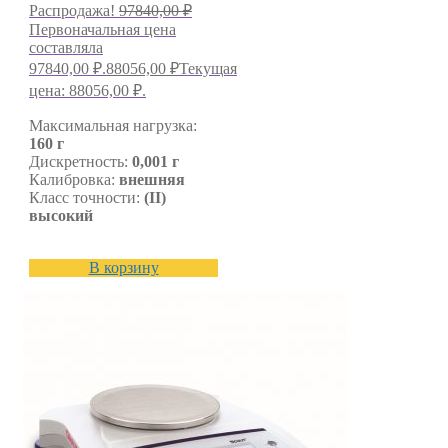
Распродажа!
97840,00
₽
Первоначальная цена
составляла
97840,00 ₽.
88056,00
₽
Текущая
цена: 88056,00 ₽.
Максимальная нагрузка:
160 г
Дискретность:
0,001 г
Калибровка:
внешняя
Класс точности:
(II)
высокий
В корзину