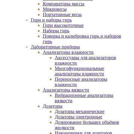
Компараторы массы
Микровесы
Портативные весы
Гири и наборы гирь
Гири высокоточные
Наборы гирь
Поверка и калибровка гирь и наборов
гирь
Лабораторные приборы
Анализаторы влажности
Аксессуары для анализаторов
влажности
Многофункциональные
анализаторы влажности
Переносные анализаторы
влажности
Анализаторы вязкости
Вибрационные анализаторы
вязкости
Дозаторы
Дозаторы механические
Дозаторы электронные
Дозирование больших объёмов
жидкости
Наконечники для дозаторов