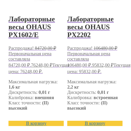
Лабораторные
Лабораторные
весы OHAUS
весы OHAUS
PX1602/E
PX2202
Распродажа!
84720,00
₽
Распродажа!
106480,00
₽
Первоначальная цена
Первоначальная цена
составляла
составляла
84720,00 ₽.
76248,00
₽
Текущая
106480,00 ₽.
95832,00
₽
Текущая
цена: 76248,00 ₽.
цена: 95832,00 ₽.
Максимальная нагрузка:
Максимальная нагрузка:
1,6 кг
2,2 кг
Дискретность:
0,01 г
Дискретность:
0,01 г
Калибровка:
внешняя
Калибровка:
встроенная
Класс точности:
(II)
Класс точности:
(II)
высокий
высокий
В корзину
В корзину