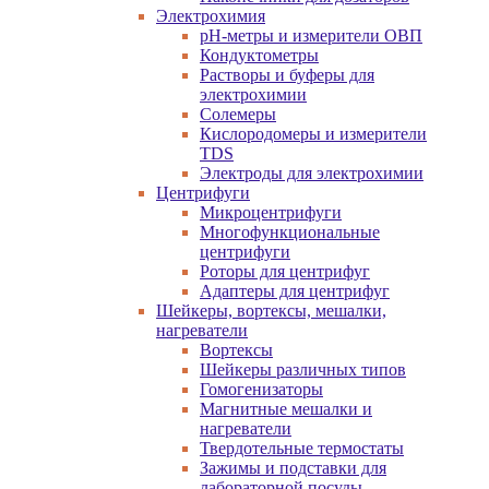
Электрохимия
pH-метры и измерители ОВП
Кондуктометры
Растворы и буферы для
электрохимии
Солемеры
Кислородомеры и измерители
TDS
Электроды для электрохимии
Центрифуги
Микроцентрифуги
Многофункциональные
центрифуги
Роторы для центрифуг
Адаптеры для центрифуг
Шейкеры, вортексы, мешалки,
нагреватели
Вортексы
Шейкеры различных типов
Гомогенизаторы
Магнитные мешалки и
нагреватели
Твердотельные термостаты
Зажимы и подставки для
лабораторной посуды