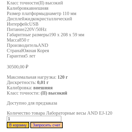
Класс точности
(II) высокий
Калибровка
внешняя
Размер платформы
диаметр 110 мм
Дисплей
жидкокристаллический
Интерфейс
USB
Питание
220V/50Hz
Габаритные размеры
190 х 208 х 59 мм
Масса
850 г
Производитель
AND
Страна
Южная Корея
Гарантия
5 лет
30500,00
₽
Максимальная нагрузка:
120 г
Дискретность:
0,01 г
Калибровка:
внешняя
Класс точности:
(II) высокий
Доступно для предзаказа
Количество товара Лабораторные весы AND EJ-120
В корзину
Запросить счет