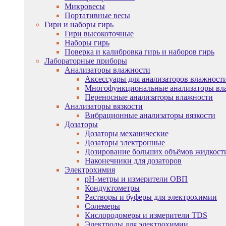
Микровесы
Портативные весы
Гири и наборы гирь
Гири высокоточные
Наборы гирь
Поверка и калибровка гирь и наборов гирь
Лабораторные приборы
Анализаторы влажности
Аксессуары для анализаторов влажност
Многофункциональные анализаторы вл
Переносные анализаторы влажности
Анализаторы вязкости
Вибрационные анализаторы вязкости
Дозаторы
Дозаторы механические
Дозаторы электронные
Дозирование больших объёмов жидкост
Наконечники для дозаторов
Электрохимия
pH-метры и измерители ОВП
Кондуктометры
Растворы и буферы для электрохимии
Солемеры
Кислородомеры и измерители TDS
Электроды для электрохимии