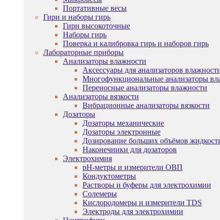
Портативные весы
Гири и наборы гирь
Гири высокоточные
Наборы гирь
Поверка и калибровка гирь и наборов гирь
Лабораторные приборы
Анализаторы влажности
Аксессуары для анализаторов влажност
Многофункциональные анализаторы вл
Переносные анализаторы влажности
Анализаторы вязкости
Вибрационные анализаторы вязкости
Дозаторы
Дозаторы механические
Дозаторы электронные
Дозирование больших объёмов жидкост
Наконечники для дозаторов
Электрохимия
pH-метры и измерители ОВП
Кондуктометры
Растворы и буферы для электрохимии
Солемеры
Кислородомеры и измерители TDS
Электроды для электрохимии