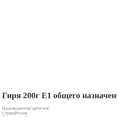
Гиря 200г E1 общего назначе
Производитель
Сартогосм
Страна
Россия