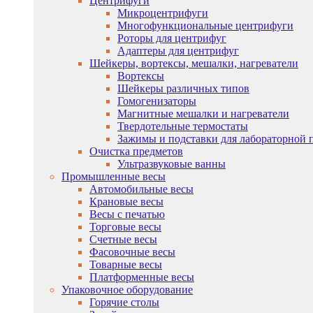
Центрифуги
Микроцентрифуги
Многофункциональные центрифуги
Роторы для центрифуг
Адаптеры для центрифуг
Шейкеры, вортексы, мешалки, нагреватели
Вортексы
Шейкеры различных типов
Гомогенизаторы
Магнитные мешалки и нагреватели
Твердотельные термостаты
Зажимы и подставки для лабораторной 
Очистка предметов
Ультразвуковые ванны
Промышленные весы
Автомобильные весы
Крановые весы
Весы с печатью
Торговые весы
Счетные весы
Фасовочные весы
Товарные весы
Платформенные весы
Упаковочное оборудование
Горячие столы