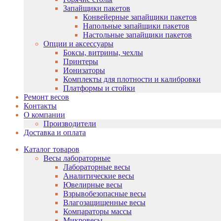
Запайщики пакетов
Конвейерные запайщики пакетов
Напольные запайщики пакетов
Настольные запайщики пакетов
Опции и аксессуары
Боксы, витрины, чехлы
Принтеры
Ионизаторы
Комплекты для плотности и калибровки
Платформы и стойки
Ремонт весов
Контакты
О компании
Производители
Доставка и оплата
Каталог товаров
Весы лабораторные
Лабораторные весы
Аналитические весы
Ювелирные весы
Взрывобезопасные весы
Влагозащищенные весы
Компараторы массы
Микровесы