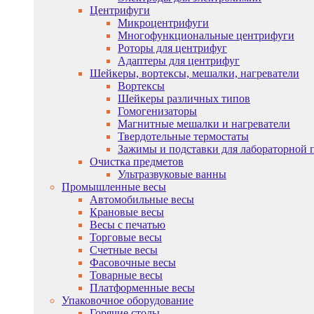
Центрифуги
Микроцентрифуги
Многофункциональные центрифуги
Роторы для центрифуг
Адаптеры для центрифуг
Шейкеры, вортексы, мешалки, нагреватели
Вортексы
Шейкеры различных типов
Гомогенизаторы
Магнитные мешалки и нагреватели
Твердотельные термостаты
Зажимы и подставки для лабораторной 
Очистка предметов
Ультразвуковые ванны
Промышленные весы
Автомобильные весы
Крановые весы
Весы с печатью
Торговые весы
Счетные весы
Фасовочные весы
Товарные весы
Платформенные весы
Упаковочное оборудование
Горячие столы