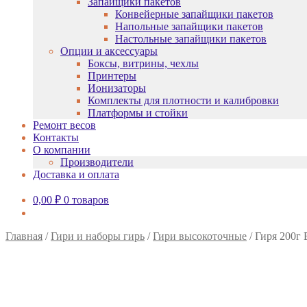
Запайщики пакетов
Конвейерные запайщики пакетов
Напольные запайщики пакетов
Настольные запайщики пакетов
Опции и аксессуары
Боксы, витрины, чехлы
Принтеры
Ионизаторы
Комплекты для плотности и калибровки
Платформы и стойки
Ремонт весов
Контакты
О компании
Производители
Доставка и оплата
0,00
₽
0 товаров
Главная
/
Гири и наборы гирь
/
Гири высокоточные
/
Гиря 200г 